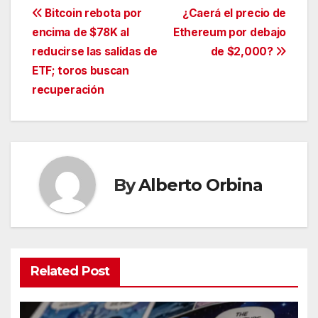
Navegación
Bitcoin rebota por
¿Caerá el precio de
encima de $78K al
Ethereum por debajo
de
reducirse las salidas de
de $2,000?
entradas
ETF; toros buscan
recuperación
By
Alberto Orbina
Related Post