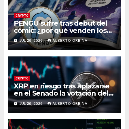
CRYPTO
PENGU sufre tras debut del
cómic: ¿por qué venden los
traders?
JUL 29, 2026
ALBERTO ORBINA
CRYPTO
XRP en riesgo tras aplazarse
en el Senado la votación del
CLARITY Act?
JUL 29, 2026
ALBERTO ORBINA