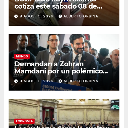
cotiza este sábado 08 de
agosto
8 AGOSTO, 2026
ALBERTO ORBINA
MUNDO
Demandan a Zohran
Mamdani por un polémico
impuesto inmobiliario que
8 AGOSTO, 2026
ALBERTO ORBINA
podría afectar a miles de
personas
ECONOMIA