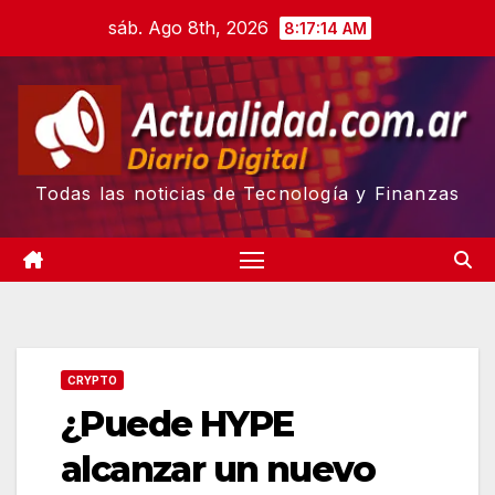
Skip
sáb. Ago 8th, 2026
8:17:14 AM
to
content
Todas las noticias de Tecnología y Finanzas
CRYPTO
¿Puede HYPE
alcanzar un nuevo