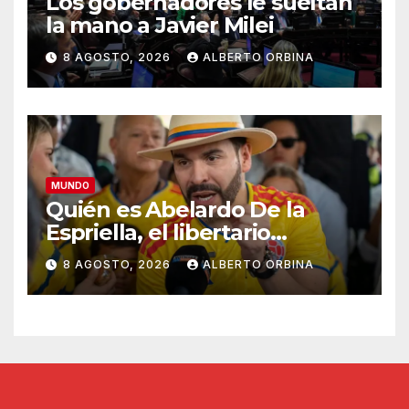
Los gobernadores le sueltan
la mano a Javier Milei
8 AGOSTO, 2026
ALBERTO ORBINA
MUNDO
Quién es Abelardo De la
Espriella, el libertario
admirador de Javier Milei que
8 AGOSTO, 2026
ALBERTO ORBINA
asumió la presidencia de
Colombia