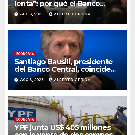
lenta”: por qué el Banco
Central no va a rescatar a los
AGO 6, 2026
ALBERTO ORBINA
morosos ni a los bancos
ECONOMIA
Santiago Bausili, presidente
del Banco Central, coincide
con Luis Caputo y descarta un
AGO 6, 2026
ALBERTO ORBINA
rescate a los morosos:
“Seguimos viendo esto como
una conversación entre
privados”
ECONOMIA
YPF junta US$ 405 millones
con la venta de dos campos