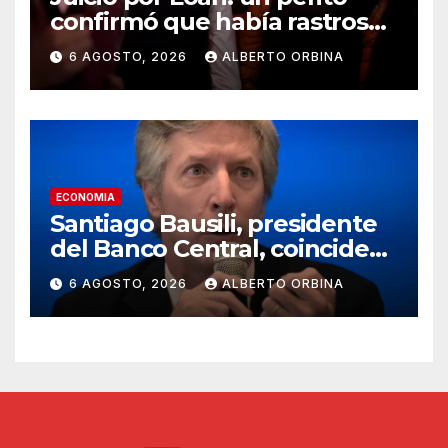
confirmó que había rastros
del nene en los autos de dos
6 AGOSTO, 2026
ALBERTO ORBINA
de los acusados
ECONOMIA
Santiago Bausili, presidente
del Banco Central, coincide
con Luis Caputo y descarta
6 AGOSTO, 2026
ALBERTO ORBINA
un rescate a los morosos:
“Seguimos viendo esto como
una conversación entre
privados”