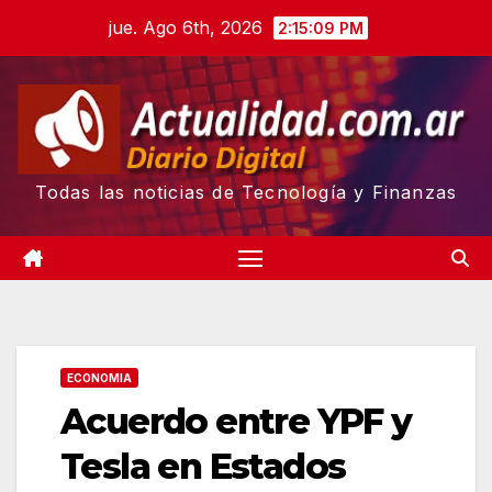
Skip
jue. Ago 6th, 2026
2:15:10 PM
to
content
Todas las noticias de Tecnología y Finanzas
ECONOMIA
Acuerdo entre YPF y
Tesla en Estados