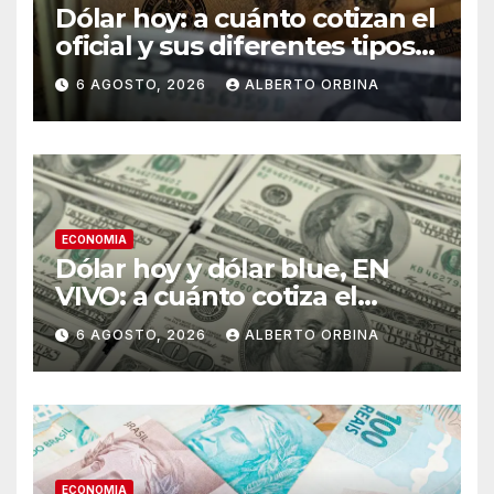
Dólar hoy: a cuánto cotizan el
oficial y sus diferentes tipos
de cambio este jueves 06 de
6 AGOSTO, 2026
ALBERTO ORBINA
agosto
ECONOMIA
Dólar hoy y dólar blue, EN
VIVO: a cuánto cotiza el
oficial y cuál es el precio del
6 AGOSTO, 2026
ALBERTO ORBINA
paralelo este jueves 6 de
agosto, minuto a minuto
ECONOMIA