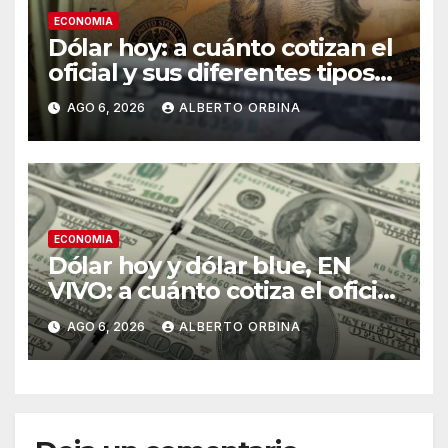
ECONOMIA
Dólar hoy: a cuánto cotizan el
oficial y sus diferentes tipos
de cambio este jueves 06 de
AGO 6, 2026
ALBERTO ORBINA
agosto
ECONOMIA
Dólar hoy y dólar blue, EN
VIVO: a cuánto cotiza el oficial
y cuál es el precio del paralelo
AGO 6, 2026
ALBERTO ORBINA
este jueves 6 de agosto,
minuto a minuto