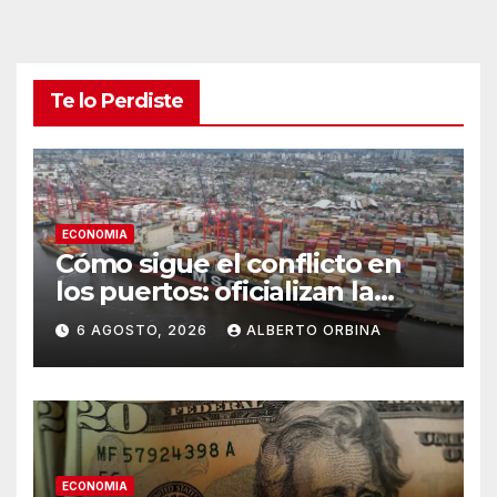
Te lo Perdiste
ECONOMIA
Cómo sigue el conflicto en
los puertos: oficializan la
marcha atrás y arman una
6 AGOSTO, 2026
ALBERTO ORBINA
mesa de diálogo
ECONOMIA