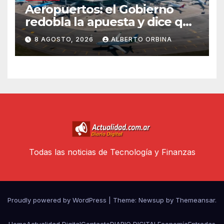
Aeropuertos: el Gobierno
redobla la apuesta y dice que
la falta de inversiones puede
8 AGOSTO, 2026
ALBERTO ORBINA
poner en riesgo la concesión
Todas las noticias de Tecnología y Finanzas
Proudly powered by WordPress
|
Theme: Newsup by
Themeansar
.