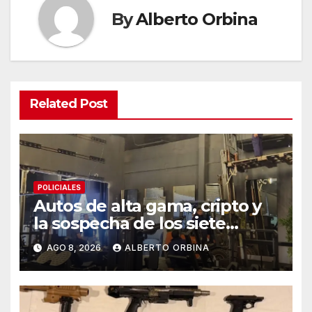
By
Alberto Orbina
Related Post
POLICIALES
Autos de alta gama, cripto y
la sospecha de los siete
gimnasios en un año: las
AGO 8, 2026
ALBERTO ORBINA
pistas detrás de la banda
acusada de lavar dinero narco
en Chaco