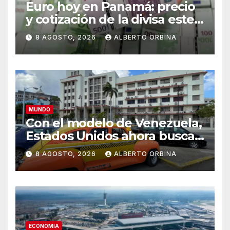
Euro hoy en Panamá: precio
y cotización de la divisa este
sábado 8 de agosto de 2026
8 AGOSTO, 2026
ALBERTO ORBINA
MUNDO
Con el modelo de Venezuela,
Estados Unidos ahora busca
al próximo líder de Cuba
8 AGOSTO, 2026
ALBERTO ORBINA
ECONOMIA