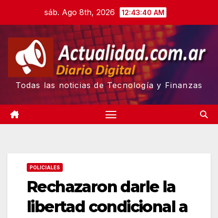
Skip
sáb. Ago 8th, 2026
12:43:41 AM
to
content
Todas las noticias de Tecnología y Finanzas
POLICIALES
Rechazaron darle la
libertad condicional a