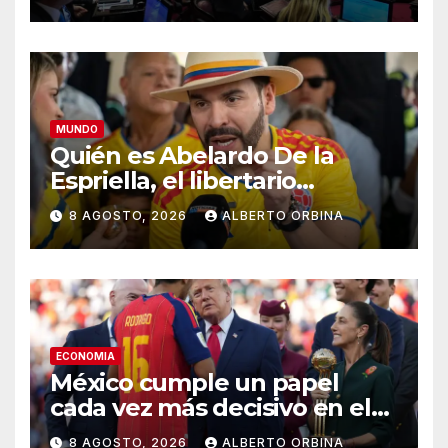
MUNDO
Quién es Abelardo De la
Espriella, el libertario
admirador de Javier Milei que
8 AGOSTO, 2026
ALBERTO ORBINA
asumió la presidencia de
Colombia
ECONOMIA
México cumple un papel
cada vez más decisivo en el
capitalismo norteamericano
8 AGOSTO, 2026
ALBERTO ORBINA