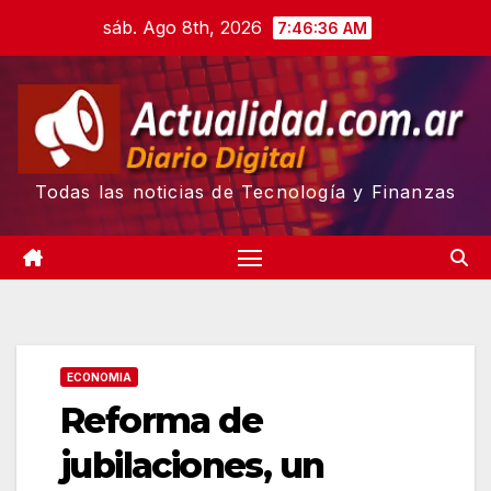
Skip
sáb. Ago 8th, 2026
7:46:37 AM
to
content
Todas las noticias de Tecnología y Finanzas
ECONOMIA
Reforma de
jubilaciones, un