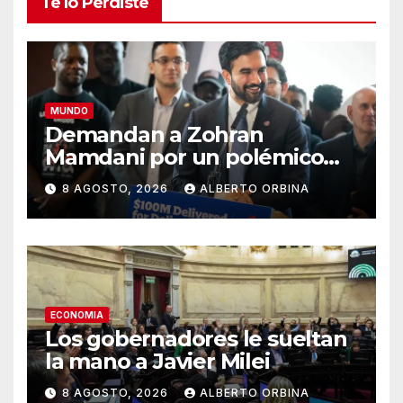
Te lo Perdiste
MUNDO
Demandan a Zohran
Mamdani por un polémico
impuesto inmobiliario que
8 AGOSTO, 2026
ALBERTO ORBINA
podría afectar a miles de
personas
ECONOMIA
Los gobernadores le sueltan
la mano a Javier Milei
8 AGOSTO, 2026
ALBERTO ORBINA