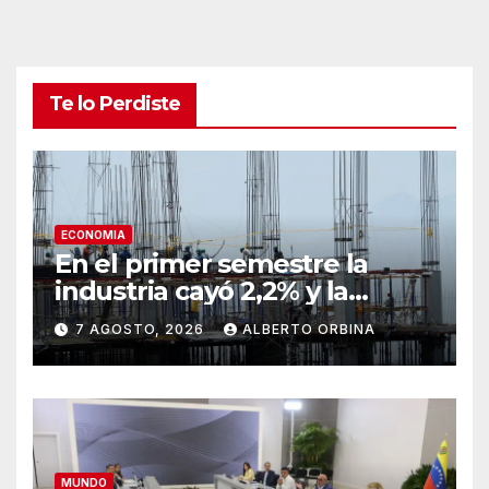
Te lo Perdiste
ECONOMIA
En el primer semestre la
industria cayó 2,2% y la
construcción mejoró casi 3%
7 AGOSTO, 2026
ALBERTO ORBINA
MUNDO