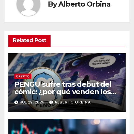
By
Alberto Orbina
Related Post
CRYPTO
PENGU sufre tras debut del
cómic: ¿por qué venden los
traders?
JUL 29, 2026
ALBERTO ORBINA