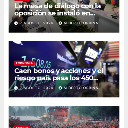
La mesa de diálogo con la
oposición se instaló en
Venezuela: se declaró en
7 AGOSTO, 2026
ALBERTO ORBINA
sesión permanente y acordó
un calendario hacia el
llamado a elecciones
ECONOMIA
Caen bonos y acciones y el
riesgo país pasa los 450
puntos tras las concesiones
7 AGOSTO, 2026
ALBERTO ORBINA
que tuvo que hacer el
Gobierno en el Congreso