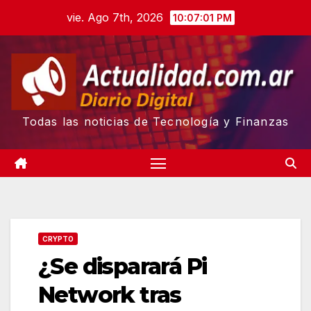
Skip
vie. Ago 7th, 2026
10:07:02 PM
to
content
Todas las noticias de Tecnología y Finanzas
CRYPTO
¿Se disparará Pi
Network tras