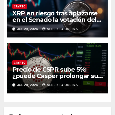
CRYPTO
XRP en riesgo tras aplazarse
en el Senado la votación del
CLARITY Act?
JUL 29, 2026
ALBERTO ORBINA
CRYPTO
Precio de CSPR sube 5%:
¿puede Casper prolongar su
recuperación?
JUL 28, 2026
ALBERTO ORBINA