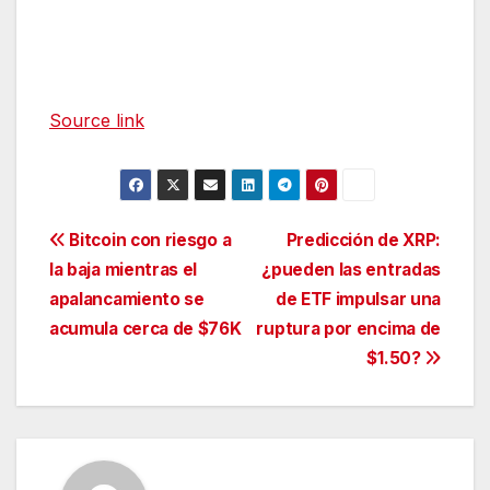
Source link
Navegación
Bitcoin con riesgo a
Predicción de XRP:
la baja mientras el
¿pueden las entradas
de
apalancamiento se
de ETF impulsar una
entradas
acumula cerca de $76K
ruptura por encima de
$1.50?