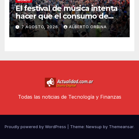
MUNDO
El festival de música intenta
hacer que el consumo de
drogas sea más seguro
7 AGOSTO, 2026
ALBERTO ORBINA
Todas las noticias de Tecnología y Finanzas
Proudly powered by WordPress
|
Theme: Newsup by
Themeansar
.