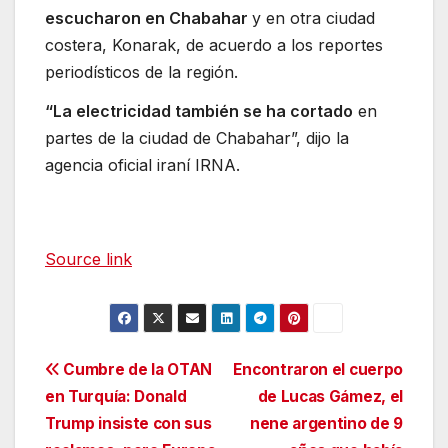
escucharon en Chabahar
y en otra ciudad
costera, Konarak, de acuerdo a los reportes
periodísticos de la región.
“La electricidad también se ha cortado
en
partes de la ciudad de Chabahar”, dijo la
agencia oficial iraní IRNA.
Source link
Navegación
Cumbre de la OTAN
Encontraron el cuerpo
en Turquía: Donald
de Lucas Gámez, el
de
Trump insiste con sus
nene argentino de 9