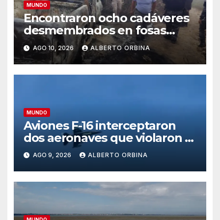
MUNDO
Encontraron ocho cadáveres
desmembrados en fosas
clandestinas dentro de una
AGO 10, 2026
ALBERTO ORBINA
mina ilegal en Ecuador
MUNDO
Aviones F-16 interceptaron
dos aeronaves que violaron el
espacio aéreo del club donde
AGO 9, 2026
ALBERTO ORBINA
estaba Donald Trump
MUNDO