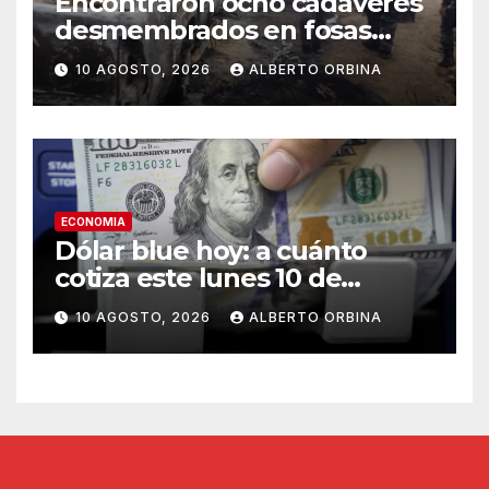
Encontraron ocho cadáveres
desmembrados en fosas
clandestinas dentro de una
10 AGOSTO, 2026
ALBERTO ORBINA
mina ilegal en Ecuador
ECONOMIA
Dólar blue hoy: a cuánto
cotiza este lunes 10 de
agosto
10 AGOSTO, 2026
ALBERTO ORBINA