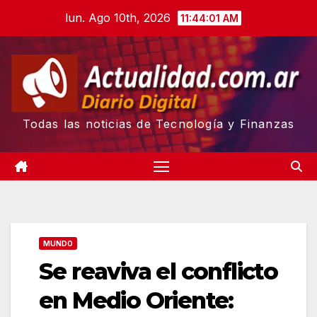
Skip
lun. Ago 10th, 2026
11:44:02 AM
to
content
Todas las noticias de Tecnología y Finanzas
MUNDO
Se reaviva el conflicto
en Medio Oriente: