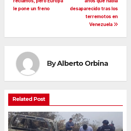
entradas
reclamos, pero Europa
años que había
le pone un freno
desaparecido tras los
terremotos en
Venezuela
By
Alberto Orbina
Related Post