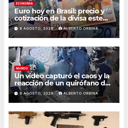
ECONOMIA
Euro hoy en Brasil: precio y
cotización de la divisa este
sábado 8 de agosto de 2026
8 AGOSTO, 2026
ALBERTO ORBINA
MUNDO
Un video capturó el caos y la
reacción de un quirófano de
Japón que sufrió un
8 AGOSTO, 2026
ALBERTO ORBINA
terremoto en medio de una
operación