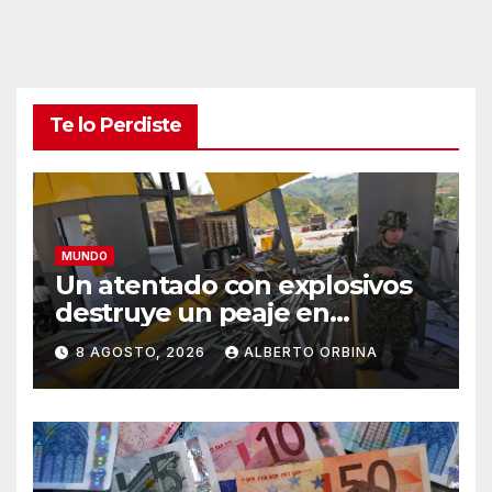
Te lo Perdiste
MUNDO
Un atentado con explosivos
destruye un peaje en
Colombia en el primer día del
8 AGOSTO, 2026
ALBERTO ORBINA
gobierno de Abelardo De la
Espriella y tras el anuncio de
mano dura