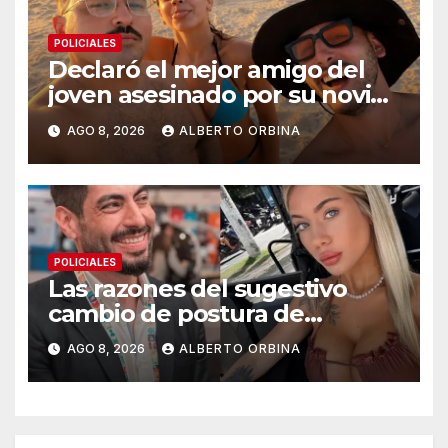
POLICIALES
Declaró el mejor amigo del
joven asesinado por su novia
en Chaco: “Le supliqué para
AGO 8, 2026
ALBERTO ORBINA
que la dejara, él era su rehén”
POLICIALES
Las razones del sugestivo
cambio de postura de
Candela Arizaga y los
AGO 8, 2026
ALBERTO ORBINA
beneficios de ser un Moyano