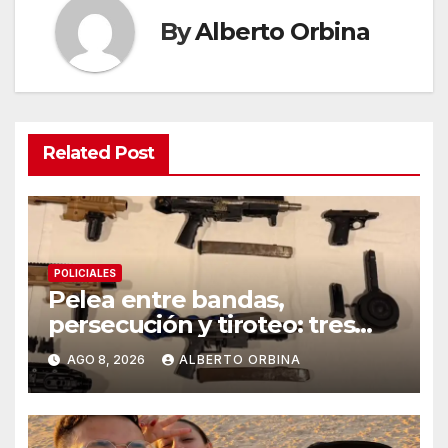
By
Alberto Orbina
Related Post
POLICIALES
Pelea entre bandas,
persecución y tiroteo: tres
detenidos y un kit para armar
AGO 8, 2026
ALBERTO ORBINA
ametralladoras