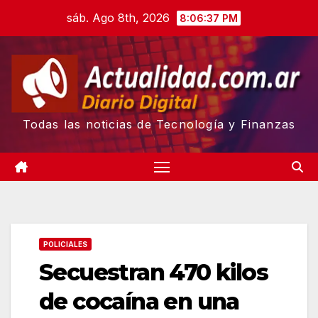
Skip
sáb. Ago 8th, 2026
8:06:38 PM
to
content
Todas las noticias de Tecnología y Finanzas
POLICIALES
Secuestran 470 kilos
de cocaína en una