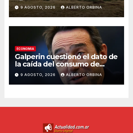
extremo, la quinta desde
9 AGOSTO, 2026
ALBERTO ORBINA
mayo
ECONOMIA
Galperin cuestionó el dato de
la caída del consumo de
CAME y Milei lo respaldó
9 AGOSTO, 2026
ALBERTO ORBINA