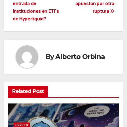
de
entrada de
apuestan por otra
entradas
instituciones en ETFs
ruptura
de Hyperliquid?
By
Alberto Orbina
Related Post
CRYPTO