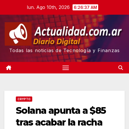
Skip
lun. Ago 10th, 2026
6:26:37 AM
to
content
Todas las noticias de Tecnología y Finanzas
CRYPTO
Solana apunta a $85
tras acabar la racha