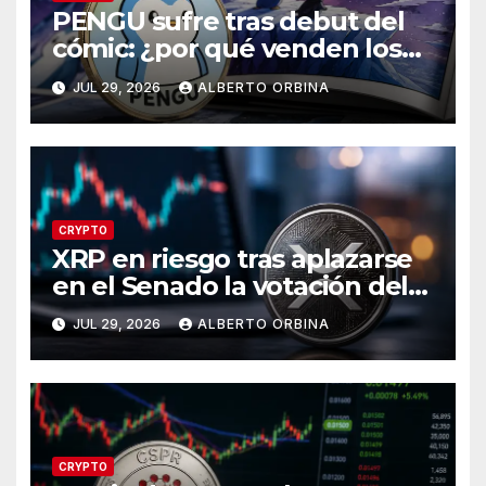
PENGU sufre tras debut del
cómic: ¿por qué venden los
traders?
JUL 29, 2026
ALBERTO ORBINA
CRYPTO
XRP en riesgo tras aplazarse
en el Senado la votación del
CLARITY Act?
JUL 29, 2026
ALBERTO ORBINA
CRYPTO