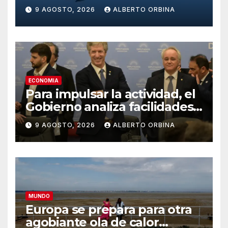
el espacio aéreo del club
9 AGOSTO, 2026
ALBERTO ORBINA
donde estaba Donald Trump
ECONOMIA
Para impulsar la actividad, el
Gobierno analiza facilidades
para que los bancos puedan
9 AGOSTO, 2026
ALBERTO ORBINA
prestar dólares
MUNDO
Europa se prepara para otra
agobiante ola de calor