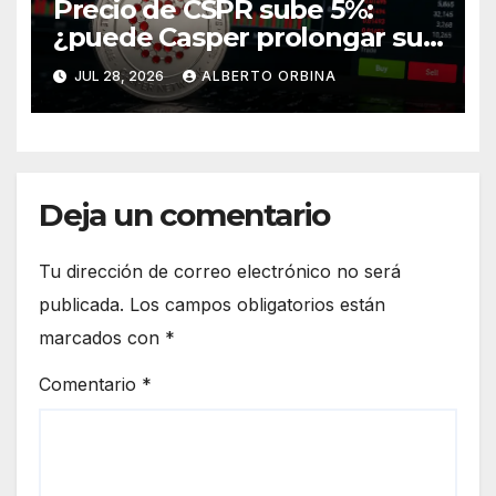
Precio de CSPR sube 5%:
¿puede Casper prolongar su
recuperación?
JUL 28, 2026
ALBERTO ORBINA
Deja un comentario
Tu dirección de correo electrónico no será
publicada.
Los campos obligatorios están
marcados con
*
Comentario
*