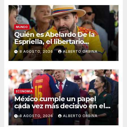
MUNDO
Quién es Abelardo De la
Espriella, el libertario
admirador de Javier Milei que
8 AGOSTO, 2026
ALBERTO ORBINA
asumió la presidencia de
Colombia
ECONOMIA
México cumple un papel
cada vez más decisivo en el
capitalismo norteamericano
8 AGOSTO, 2026
ALBERTO ORBINA