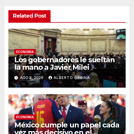
Related Post
ECONOMIA
Los gobernadores le sueltan
la mano a Javier Milei
AGO 8, 2026
ALBERTO ORBINA
ECONOMIA
México cumple un papel cada
vez más decisivo en el