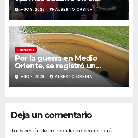
capitalismo norteamericano
AGO 8, 2026
ALBERTO ORBINA
ECONOMIA
Por la guerra en Medio
Oriente, se registró un
sobrecosto de US$ 180
AGO 7, 2026
ALBERTO ORBINA
millones en la importación de
fertilizantes en el primer
semestre
Deja un comentario
Tu dirección de correo electrónico no será