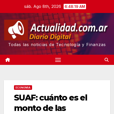
Skip
sáb. Ago 8th, 2026
6:48:20 AM
to
content
Todas las noticias de Tecnología y Finanzas
ECONOMIA
SUAF: cuánto es el
monto de las