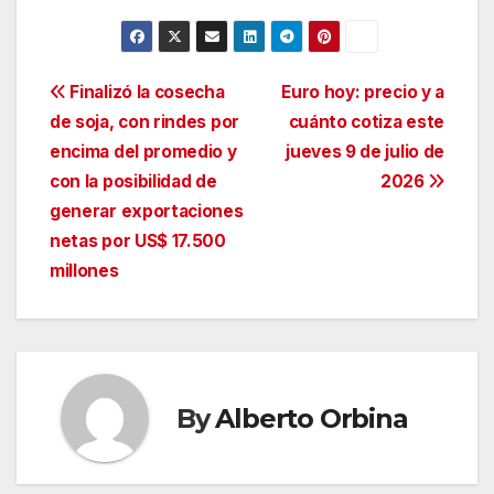
Navegación
Finalizó la cosecha
Euro hoy: precio y a
de soja, con rindes por
cuánto cotiza este
de
encima del promedio y
jueves 9 de julio de
entradas
con la posibilidad de
2026
generar exportaciones
netas por US$ 17.500
millones
By
Alberto Orbina