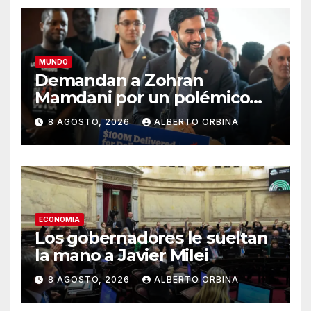
MUNDO
Demandan a Zohran
Mamdani por un polémico
impuesto inmobiliario que
8 AGOSTO, 2026
ALBERTO ORBINA
podría afectar a miles de
personas
ECONOMIA
Los gobernadores le sueltan
la mano a Javier Milei
8 AGOSTO, 2026
ALBERTO ORBINA