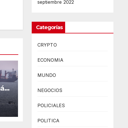
septiembre 2022
Categorías
CRYPTO
ECONOMIA
MUNDO
mán
NEGOCIOS
ro
O
POLICIALES
POLITICA
os