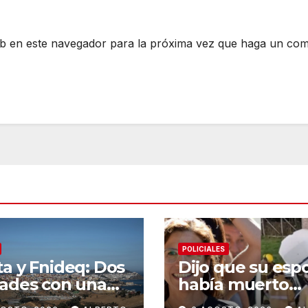
eb en este navegador para la próxima vez que haga un com
POLICIALES
a y Fnideq: Dos
Dijo que su esp
ades con una
había muerto
oria compleja
porque explotó 