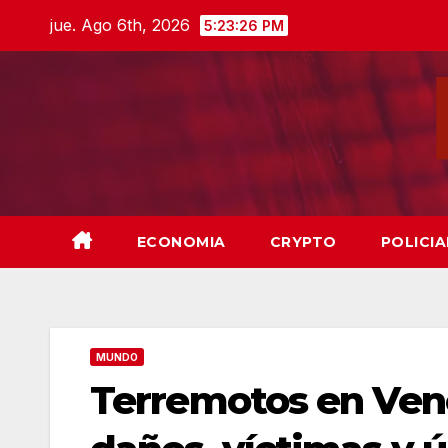
Skip
jue. Ago 6th, 2026
5:23:27 PM
to
content
ECONOMIA
CRYPTO
POLICIA
MUNDO
Terremotos en Vene