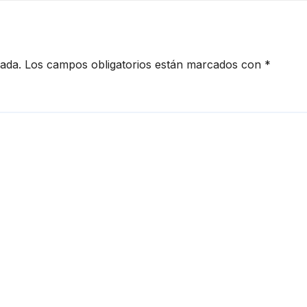
s a Ucrania
Unidos
cada.
Los campos obligatorios están marcados con
*