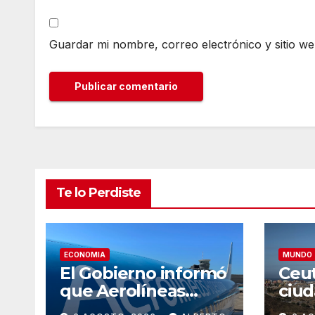
Guardar mi nombre, correo electrónico y sitio w
Te lo Perdiste
ECONOMIA
MUNDO
El Gobierno informó
Ceut
que Aerolíneas
ciud
Argentinas dio
hist