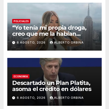
POLICIALES
“Yo tenía mi propia droga,
creo que me la habían
regalado”: qué declaró
6 AGOSTO, 2026
ALBERTO ORBINA
Candela Arizaga ante la
justicia
ECONOMIA
Descartado un Plan Platita,
asoma el crédito en dólares
6 AGOSTO, 2026
ALBERTO ORBINA