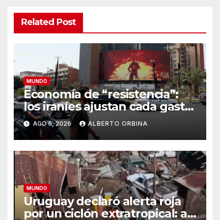
Related Post
MUNDO
Economía de “resistencia”:
los iraníes ajustan cada gasto
para sobrevivir tras cinco
AGO 6, 2026
ALBERTO ORBINA
meses de guerra contra
Estados Unidos e Israel
MUNDO
Uruguay declaró alerta roja
por un ciclón extratropical: al