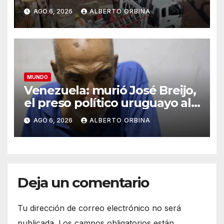
menos un muerto
AGO 6, 2026
ALBERTO ORBINA
MUNDO
Venezuela: murió José Breijo,
el preso político uruguayo al
que le usurpó la casa el
AGO 6, 2026
ALBERTO ORBINA
policía que lo arrestó
Deja un comentario
Tu dirección de correo electrónico no será
publicada.
Los campos obligatorios están