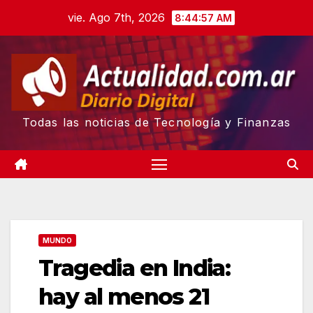
Skip
vie. Ago 7th, 2026
8:44:58 AM
to
content
Todas las noticias de Tecnología y Finanzas
MUNDO
Tragedia en India:
hay al menos 21