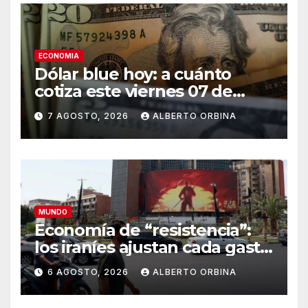
ECONOMIA
Dólar blue hoy: a cuánto
cotiza este viernes 07 de
agosto
7 AGOSTO, 2026
ALBERTO ORBINA
MUNDO
Economía de “resistencia”:
los iraníes ajustan cada gasto
para sobrevivir tras cinco
6 AGOSTO, 2026
ALBERTO ORBINA
meses de guerra contra
Estados Unidos e Israel