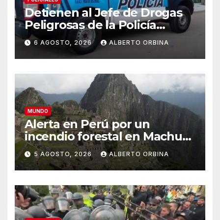
Detienen al Jefe de Drogas
Peligrosas de la Policía
Federal en Córdoba: enfrenta
6 AGOSTO, 2026
ALBERTO ORBINA
varios cargos
MUNDO
Alerta en Perú por un
incendio forestal en Machu
Picchu que afecta el servicio
5 AGOSTO, 2026
ALBERTO ORBINA
de trenes hacia el santuario