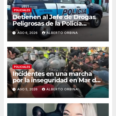
POLICIALES
Detienen al Jefe de Drogas
Peligrosas de la Policía
Federal en Córdoba: enfrenta
AGO 6, 2026
ALBERTO ORBINA
varios cargos
POLICIALES
Incidentes en una marcha
por la inseguridad en Mar del
Plata: vecinos piden que
AGO 5, 2026
ALBERTO ORBINA
cambien la cúpula policial