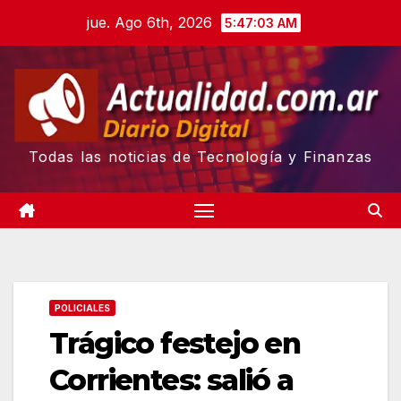
Skip
jue. Ago 6th, 2026
5:47:04 AM
to
content
Todas las noticias de Tecnología y Finanzas
POLICIALES
Trágico festejo en
Corrientes: salió a