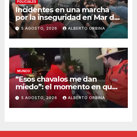
POLICIALES
Incidentes en una marcha
por la inseguridad en Mar del
Plata: vecinos piden que
5 AGOSTO, 2026
ALBERTO ORBINA
cambien la cúpula policial
MUNDO
“Esos chavalos me dan
miedo”: el momento en que
los sicarios marcaron al
5 AGOSTO, 2026
ALBERTO ORBINA
influencer mexicano César
Gastélum antes de asesinarlo