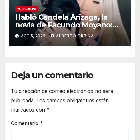
POLICIALES
Habló Candela Arizaga, la
novia de Facundo Moyano:
“Tengo errores como
AGO 5, 2026
ALBERTO ORBINA
cualquiera”
Deja un comentario
Tu dirección de correo electrónico no será
publicada.
Los campos obligatorios están
marcados con
*
Comentario
*