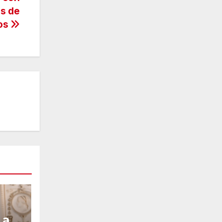
es de
tos
 a