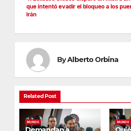
Navegación
que intentó evadir el bloqueo a los pue
de
Irán
entradas
By
Alberto Orbina
Related Post
MUNDO
MUNDO
Demandan a
Quié