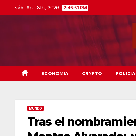
Skip
sáb. Ago 8th, 2026
2:45:52 PM
to
content
ECONOMIA
CRYPTO
POLICIA
MUNDO
Tras el nombramie