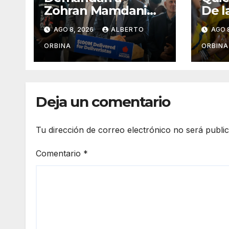
Zohran Mamdani
De la
por un polémico
libe
AGO 8, 2026
ALBERTO
AGO 
impuesto
de J
inmobiliario que
asum
ORBINA
ORBINA
podría afectar a
pres
miles de personas
Col
Deja un comentario
Tu dirección de correo electrónico no será publi
Comentario
*