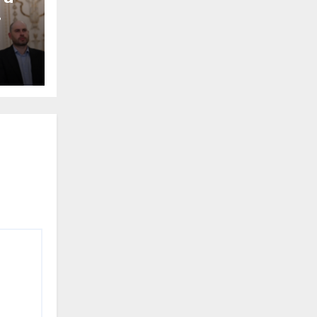
O
alia