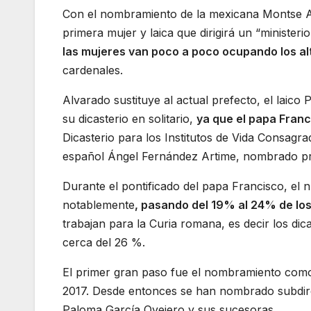
Con el nombramiento de la mexicana Montse Al
primera mujer y laica que dirigirá un “ministeri
las mujeres van poco a poco ocupando los al
cardenales.
Alvarado sustituye al actual prefecto, el laico P
su dicasterio en solitario,
ya que el papa Franci
Dicasterio para los Institutos de Vida Consagra
español Ángel Fernández Artime, nombrado pr
Durante el pontificado del papa Francisco, e
notablemente
, pasando del 19% al 24% de lo
trabajan para la Curia romana, es decir los di
cerca del 26 %.
El primer gran paso fue el nombramiento co
2017. Desde entonces se han nombrado subdire
Paloma García Ovejero y sus sucesoras.