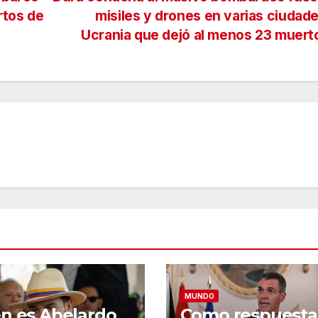
rtos de
misiles y drones en varias ciudad
Ucrania que dejó al menos 23 muer
MUNDO
n es Abelardo
Como respuesta