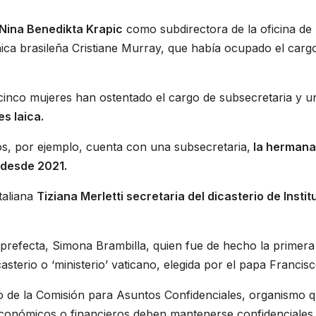
a Nina Benedikta Krapic
como subdirectora de la oficina de
laica brasileña Cristiane Murray, que había ocupado el carg
inco mujeres han ostentado el cargo de subsecretaria y u
s laica.
os, por ejemplo, cuenta con una subsecretaria,
la hermana
 desde 2021.
taliana
Tiziana Merletti secretaria del dicasterio de Instit
la prefecta, Simona Brambilla, quien fue de hecho la primera
sterio o ‘ministerio’ vaticano, elegida por el papa Francisc
 de la Comisión para Asuntos Confidenciales, organismo 
económicos o financieros deben mantenerse confidenciales.