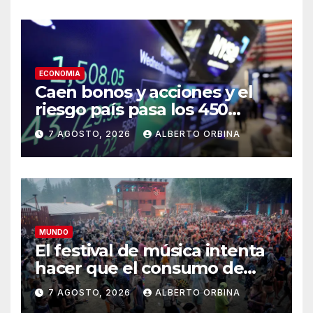
un calendario hacia el
llamado a elecciones
ECONOMIA
Caen bonos y acciones y el
riesgo país pasa los 450
puntos tras las concesiones
7 AGOSTO, 2026
ALBERTO ORBINA
que tuvo que hacer el
Gobierno en el Congreso
MUNDO
El festival de música intenta
hacer que el consumo de
drogas sea más seguro
7 AGOSTO, 2026
ALBERTO ORBINA