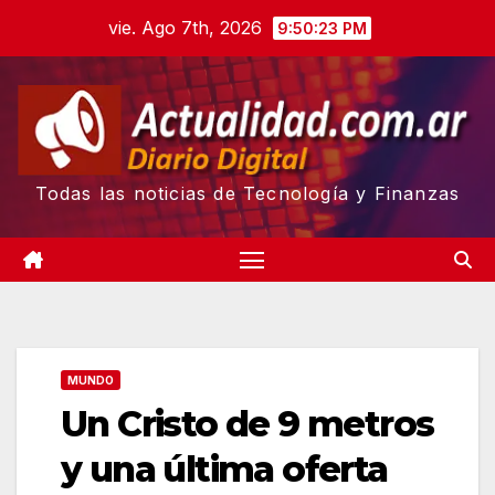
Skip
vie. Ago 7th, 2026
9:50:23 PM
to
content
Todas las noticias de Tecnología y Finanzas
MUNDO
Un Cristo de 9 metros
y una última oferta