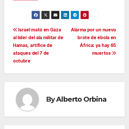
Navegación
Israel mató en Gaza
Alarma por un nuevo
al líder del ala militar de
brote de ébola en
de
Hamas, artífice de
África: ya hay 65
entradas
ataques del 7 de
muertos
octubre
By
Alberto Orbina