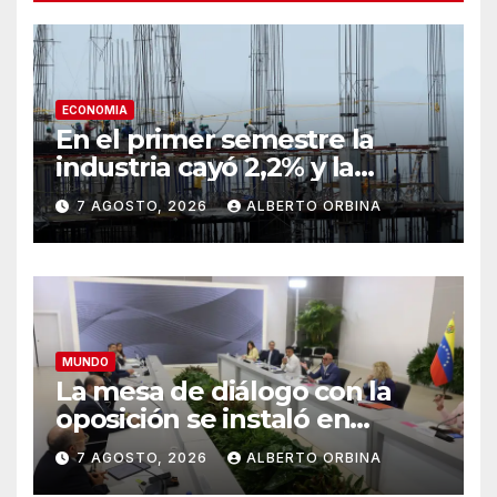
ECONOMIA
En el primer semestre la
industria cayó 2,2% y la
construcción mejoró casi 3%
7 AGOSTO, 2026
ALBERTO ORBINA
MUNDO
La mesa de diálogo con la
oposición se instaló en
Venezuela: se declaró en
7 AGOSTO, 2026
ALBERTO ORBINA
sesión permanente y acordó