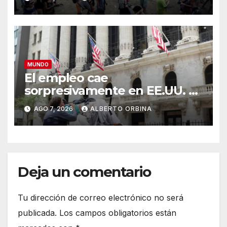
MUNDO
El empleo cae
sorpresivamente en EE.UU. y
aumenta la incertidumbre
AGO 7, 2026
ALBERTO ORBINA
económica en un año
electoral clave
Deja un comentario
Tu dirección de correo electrónico no será
publicada.
Los campos obligatorios están