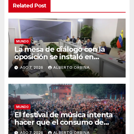
Related Post
MUNDO
La mesa de diálogo con la
oposición se instaló en
Venezuela: se declaró en
AGO 7, 2026
ALBERTO ORBINA
sesión permanente y acordó
un calendario hacia el
llamado a elecciones
MUNDO
El festival de música intenta
hacer que el consumo de
drogas sea más seguro
AGO 7, 2026
ALBERTO ORBINA