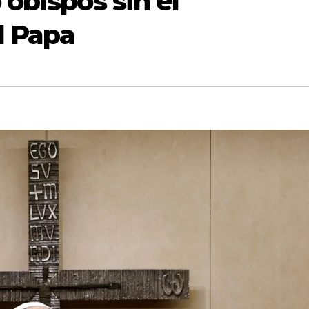
obispos sin el
l Papa