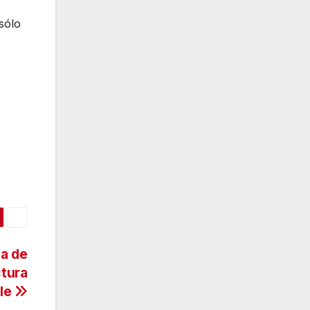
sólo
a de
ctura
le