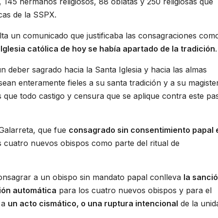
 145 hermanos religiosos, 88 oblatas y 250 religiosas que
cas de la SSPX.
 alta un comunicado que justificaba las consagraciones com
Iglesia católica de hoy se había apartado de la tradición
.
n deber sagrado hacia la Santa Iglesia y hacia las almas
an enteramente fieles a su santa tradición y a su magiste
s que todo castigo y censura que se aplique contra este p
 Galarreta, que fue
consagrado sin consentimiento papal 
s cuatro nuevos obispos como parte del ritual de
onsagrar a un obispo sin mandato papal conlleva
la sanci
nión automática
para los cuatro nuevos obispos y para el
e a
un acto cismático, o una ruptura intencional
de la unid