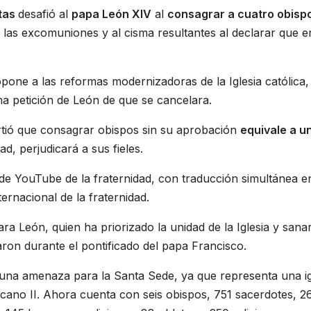
stas
desafió al
papa León XIV
al
consagrar a cuatro obisp
 las excomuniones y al cisma resultantes al declarar que e
opone a las reformas modernizadoras de la Iglesia católica,
ma petición de León de que se cancelara.
irtió que consagrar obispos sin su aprobación
equivale a u
ad, perjudicará a sus fieles.
l de YouTube de la fraternidad, con traducción simultánea e
ernacional de la fraternidad.
a León, quien ha priorizado la unidad de la Iglesia y sanar
aron durante el pontificado del papa Francisco.
una amenaza para la Santa Sede, ya que representa una ig
aticano II. Ahora cuenta con seis obispos, 751 sacerdotes, 2