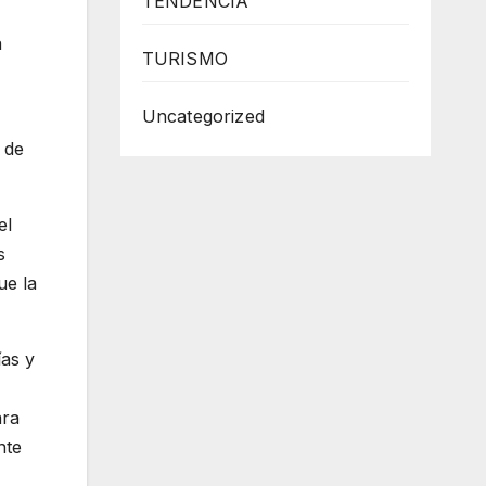
TENDENCIA
a
TURISMO
Uncategorized
 de
el
s
ue la
ías y
ara
nte