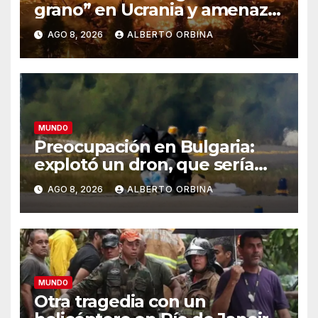
grano” en Ucrania y amenaza
el suministro global de
AGO 8, 2026
ALBERTO ORBINA
alimentos
MUNDO
Preocupación en Bulgaria:
explotó un dron, que sería
ucraniano, cerca de un
AGO 8, 2026
ALBERTO ORBINA
gasoducto en la frontera con
Rumania
MUNDO
Otra tragedia con un