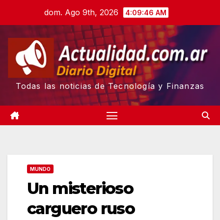
Skip
dom. Ago 9th, 2026
4:09:47 AM
to
content
Todas las noticias de Tecnología y Finanzas
MUNDO
Un misterioso
carguero ruso