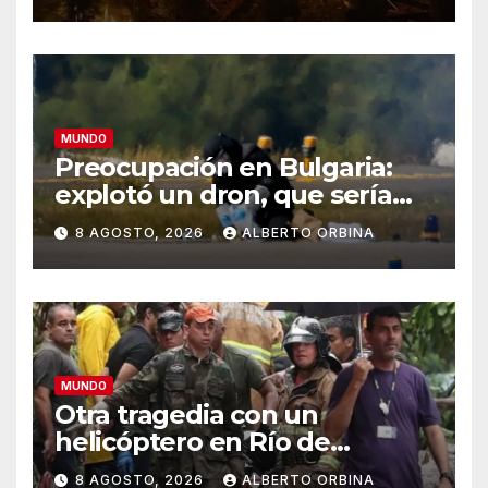
alimentos
MUNDO
Preocupación en Bulgaria:
explotó un dron, que sería
ucraniano, cerca de un
8 AGOSTO, 2026
ALBERTO ORBINA
gasoducto en la frontera con
Rumania
MUNDO
Otra tragedia con un
helicóptero en Río de
Janeiro: murieron el piloto,
8 AGOSTO, 2026
ALBERTO ORBINA