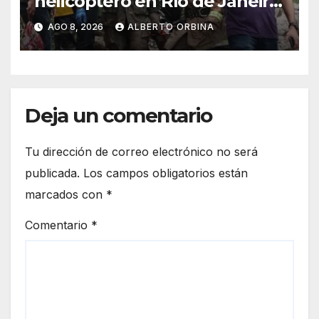
helicóptero en Río de Janeiro:
murieron el piloto, una
AGO 8, 2026
ALBERTO ORBINA
abuela, su hija y la nieta en un
vuelo panorámico
Deja un comentario
Tu dirección de correo electrónico no será
publicada.
Los campos obligatorios están
marcados con
*
Comentario
*