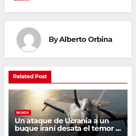
By
Alberto Orbina
Related Post
MUNDO
Un ataque de Ucrania a un
buque iraní desata el temor a
que las dos guerras se unan