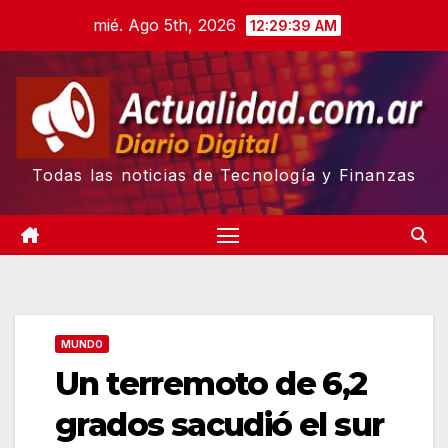
Skip
mié. Ago 5th, 2026
12:29:40 AM
to
content
Todas las noticias de Tecnología y Finanzas
MUNDO
Un terremoto de 6,2
grados sacudió el sur