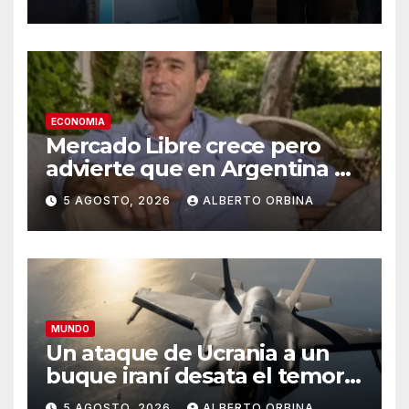
Presidente por TikTok: “Soy
el sicario de los kirchneristas”
ECONOMIA
Mercado Libre crece pero
advierte que en Argentina el
consumo “vive un contexto
5 AGOSTO, 2026
ALBERTO ORBINA
desafiante”
MUNDO
Un ataque de Ucrania a un
buque iraní desata el temor a
que las dos guerras se unan
5 AGOSTO, 2026
ALBERTO ORBINA