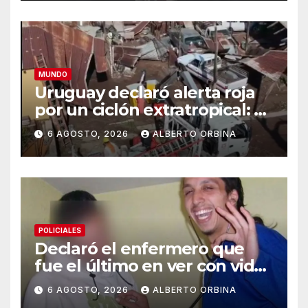
MUNDO
Uruguay declaró alerta roja
por un ciclón extratropical: al
menos un muerto
6 AGOSTO, 2026
ALBERTO ORBINA
POLICIALES
Declaró el enfermero que
fue el último en ver con vida
a Maradona: “Descansaba en
6 AGOSTO, 2026
ALBERTO ORBINA
buena forma”