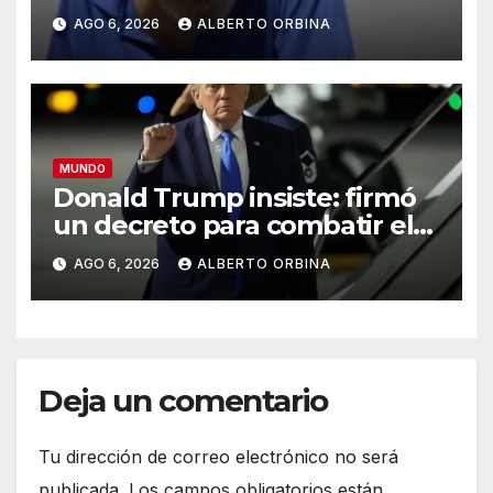
que le usurpó la casa el
AGO 6, 2026
ALBERTO ORBINA
policía que lo arrestó
MUNDO
Donald Trump insiste: firmó
un decreto para combatir el
“turismo” de ciudadanía por
AGO 6, 2026
ALBERTO ORBINA
nacimiento
Deja un comentario
Tu dirección de correo electrónico no será
publicada.
Los campos obligatorios están