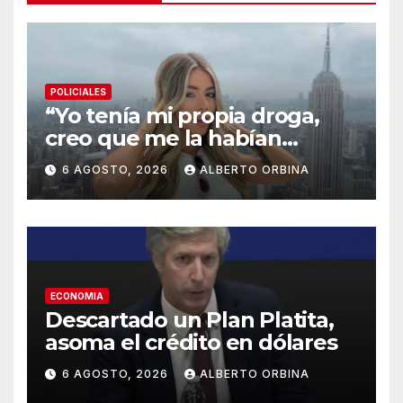
POLICIALES
“Yo tenía mi propia droga,
creo que me la habían
regalado”: qué declaró
6 AGOSTO, 2026
ALBERTO ORBINA
Candela Arizaga ante la
justicia
ECONOMIA
Descartado un Plan Platita,
asoma el crédito en dólares
6 AGOSTO, 2026
ALBERTO ORBINA