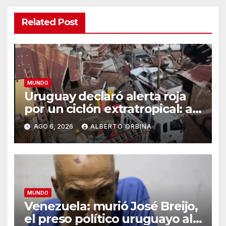
Related Post
MUNDO
Uruguay declaró alerta roja
por un ciclón extratropical: al
menos un muerto
AGO 6, 2026
ALBERTO ORBINA
MUNDO
Venezuela: murió José Breijo,
el preso político uruguayo al