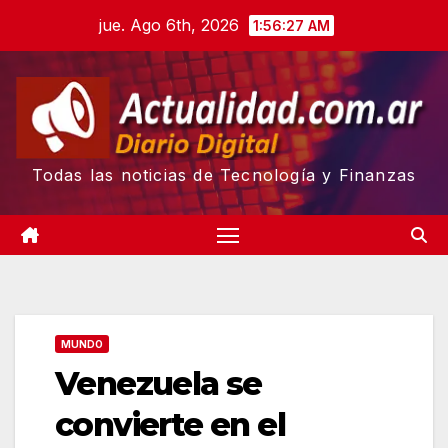
Skip
jue. Ago 6th, 2026
1:56:28 AM
to
content
Todas las noticias de Tecnología y Finanzas
MUNDO
Venezuela se
convierte en el