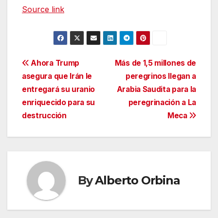
Source link
Navegación
Ahora Trump
Más de 1,5 millones de
asegura que Irán le
peregrinos llegan a
de
entregará su uranio
Arabia Saudita para la
entradas
enriquecido para su
peregrinación a La
destrucción
Meca
By
Alberto Orbina