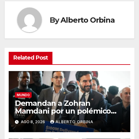
By
Alberto Orbina
Related Post
MUNDO
Demandan a Zohran
Mamdani por un polémico
impuesto inmobiliario que
AGO 8, 2026
ALBERTO ORBINA
podría afectar a miles de
personas