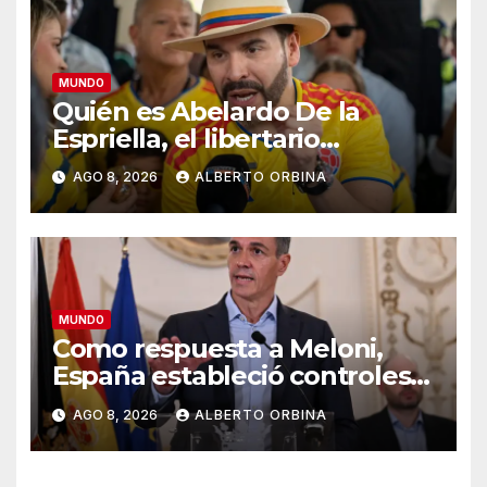
MUNDO
Quién es Abelardo De la
Espriella, el libertario
admirador de Javier Milei que
AGO 8, 2026
ALBERTO ORBINA
asumió la presidencia de
Colombia
MUNDO
Como respuesta a Meloni,
España estableció controles
fronterizos a viajeros desde
AGO 8, 2026
ALBERTO ORBINA
Italia