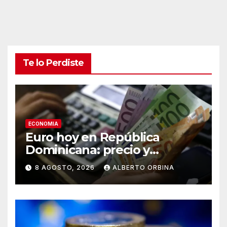
Te lo Perdiste
ECONOMIA
Euro hoy en República
Dominicana: precio y
cotización de la divisa este
8 AGOSTO, 2026
ALBERTO ORBINA
sábado 8 de agosto de 2026