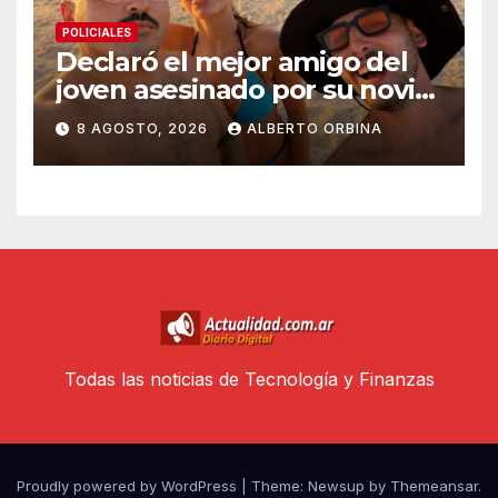
POLICIALES
Declaró el mejor amigo del
joven asesinado por su novia
en Chaco: “Le supliqué para
8 AGOSTO, 2026
ALBERTO ORBINA
que la dejara, él era su
rehén”
Todas las noticias de Tecnología y Finanzas
Proudly powered by WordPress
|
Theme: Newsup by
Themeansar
.