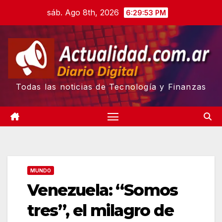
Skip
sáb. Ago 8th, 2026
6:29:53 PM
to
content
Todas las noticias de Tecnología y Finanzas
MUNDO
Venezuela: “Somos
tres”, el milagro de