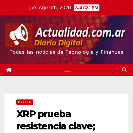
Skip
jue. Ago 6th, 2026
8:47:32 PM
to
content
Todas las noticias de Tecnología y Finanzas
CRYPTO
XRP prueba
resistencia clave;