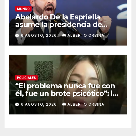
MUNDO
Abelardo De la Espriella
asume la presidencia de
Colombia en una ceremonia
6 AGOSTO, 2026
ALBERTO ORBINA
inédita y ante la
“desobediencia civil” que
lidera Gustavo Petro
POLICIALES
“El problema nunca fue con
él, fue un brote psicótico”: la
novia de Facundo Moyano
6 AGOSTO, 2026
ALBERTO ORBINA
declaró y dijo que no hubo
violencia