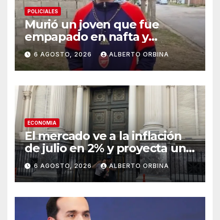
POLICIALES
Murió un joven que fue
empapado en nafta y
prendido fuego por su novia
6 AGOSTO, 2026
ALBERTO ORBINA
tras una pelea: la víctima
agonizó cinco días y tenía dos
hijos
ECONOMIA
El mercado ve a la inflación
de julio en 2% y proyecta un
menor crecimiento para 2026
6 AGOSTO, 2026
ALBERTO ORBINA