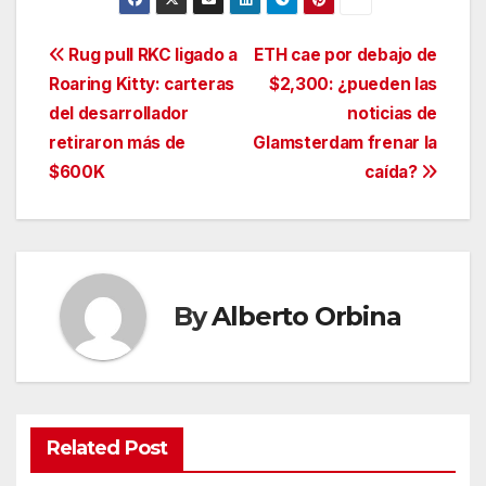
Navegación
Rug pull RKC ligado a
ETH cae por debajo de
Roaring Kitty: carteras
$2,300: ¿pueden las
de
del desarrollador
noticias de
entradas
retiraron más de
Glamsterdam frenar la
$600K
caída?
By
Alberto Orbina
Related Post