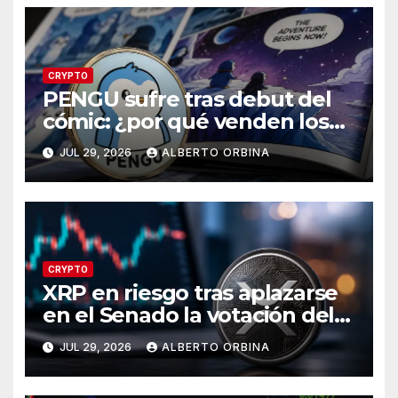
CRYPTO
PENGU sufre tras debut del
cómic: ¿por qué venden los
traders?
JUL 29, 2026
ALBERTO ORBINA
CRYPTO
XRP en riesgo tras aplazarse
en el Senado la votación del
CLARITY Act?
JUL 29, 2026
ALBERTO ORBINA