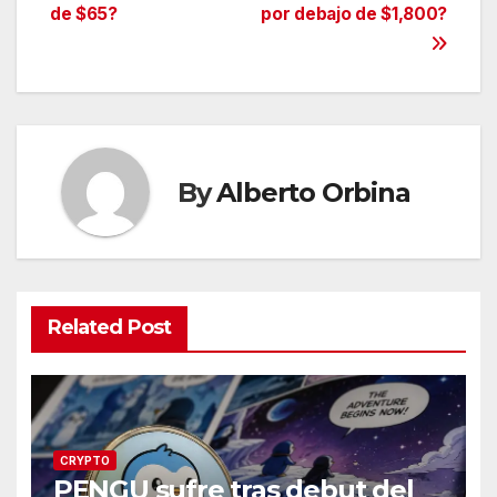
entradas
de $65?
por debajo de $1,800?
By
Alberto Orbina
Related Post
CRYPTO
PENGU sufre tras debut del