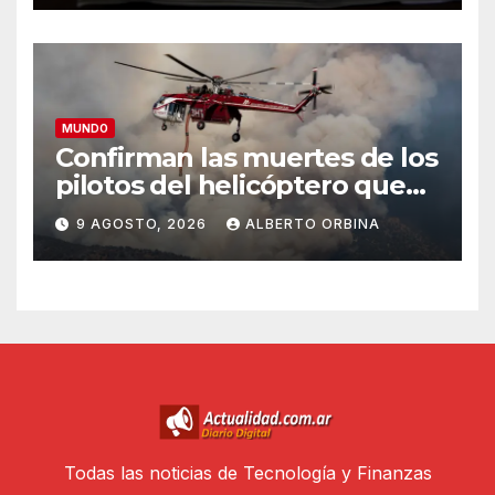
MUNDO
Confirman las muertes de los
pilotos del helicóptero que
quedó atrapado en medio
9 AGOSTO, 2026
ALBERTO ORBINA
del incendio forestal, tras
estrellarse en Utah
Todas las noticias de Tecnología y Finanzas