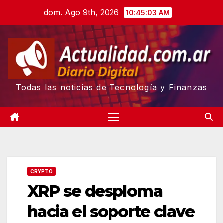
Skip
dom. Ago 9th, 2026
10:45:04 AM
to
content
Todas las noticias de Tecnología y Finanzas
CRYPTO
XRP se desploma
hacia el soporte clave