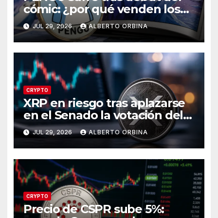
cómic: ¿por qué venden los
traders?
JUL 29, 2026
ALBERTO ORBINA
CRYPTO
XRP en riesgo tras aplazarse
en el Senado la votación del
CLARITY Act?
JUL 29, 2026
ALBERTO ORBINA
CRYPTO
Precio de CSPR sube 5%: