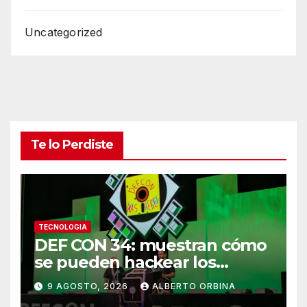
Uncategorized
Te lo Perdiste
TECNOLOGIA
DEF CON 34: muestran cómo
se pueden hackear los
controles biométricos de
9 AGOSTO, 2026
ALBERTO ORBINA
bancos y fintech de América