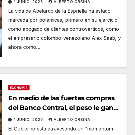
1 JUNIO, 2026
ALBERTO ORBINA
admira a Bukele
La vida de Abelardo de la Espriella ha estado
marcada por polémicas, primero en su ejercicio
como abogado de clientes controvertidos, como
el empresario colombo-venezolano Alex Saab, y
ahora como…
ECONOMIA
En medio de las fuertes compras
del Banco Central, el peso le gana
al dólar: se apreció 11% real en el
1 JUNIO, 2026
ALBERTO ORBINA
año
El Gobierno está atravesando un “momentum