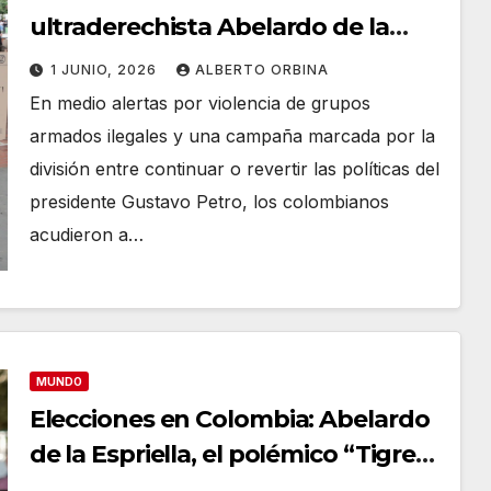
ultraderechista Abelardo de la
Espriella se impuso al oficialista
1 JUNIO, 2026
ALBERTO ORBINA
Iván Cepeda, pero habrá balotaje
En medio alertas por violencia de grupos
armados ilegales y una campaña marcada por la
división entre continuar o revertir las políticas del
presidente Gustavo Petro, los colombianos
acudieron a…
MUNDO
Elecciones en Colombia: Abelardo
de la Espriella, el polémico “Tigre”
que seduce a la ultraderecha y