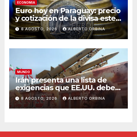
ECONOMIA
Euro hoy en Paraguay: precio
y cotización de la divisa este
sábado 8 de agosto de 2026
8 AGOSTO, 2026
ALBERTO ORBINA
MUNDO
Irán presenta una lista de
exigencias que EE.UU. debe
cumplir para la reapertura de
8 AGOSTO, 2026
ALBERTO ORBINA
Ormuz