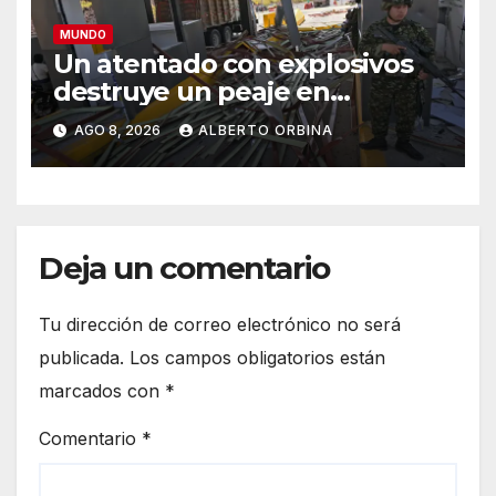
MUNDO
Un atentado con explosivos
destruye un peaje en
Colombia en el primer día del
AGO 8, 2026
ALBERTO ORBINA
gobierno de Abelardo De la
Espriella y tras el anuncio de
mano dura
Deja un comentario
Tu dirección de correo electrónico no será
publicada.
Los campos obligatorios están
marcados con
*
Comentario
*