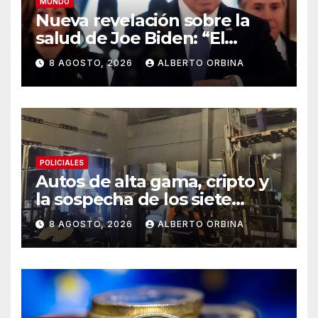
MUNDO
Nueva revelación sobre la
salud de Joe Biden: “El
cáncer se extendió, es muy
8 AGOSTO, 2026
ALBERTO ORBINA
doloroso y debilitante”
POLICIALES
Autos de alta gama, cripto y
la sospecha de los siete
gimnasios en un año: las
8 AGOSTO, 2026
ALBERTO ORBINA
pistas detrás de la banda
acusada de lavar dinero
narco en Chaco