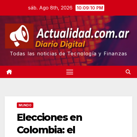
Skip
sáb. Ago 8th, 2026
10:09:11 PM
to
content
Todas las noticias de Tecnología y Finanzas
MUNDO
Elecciones en
Colombia: el