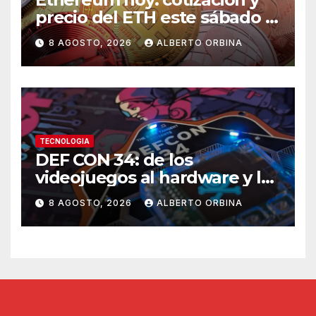
precio del ETH este sábado 8
de agosto de 2026
8 AGOSTO, 2026
ALBERTO ORBINA
TECNOLOGIA
DEF CON 34: de los
videojuegos al hardware y los
autos, el llamado hacker a
8 AGOSTO, 2026
ALBERTO ORBINA
recuperar el control de la
tecnología