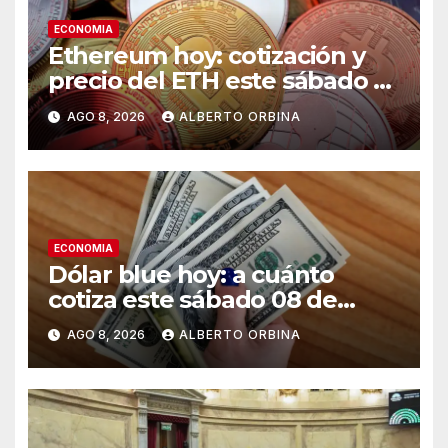
ECONOMIA
Ethereum hoy: cotización y
precio del ETH este sábado 8
de agosto de 2026
AGO 8, 2026
ALBERTO ORBINA
ECONOMIA
Dólar blue hoy: a cuánto
cotiza este sábado 08 de
agosto
AGO 8, 2026
ALBERTO ORBINA