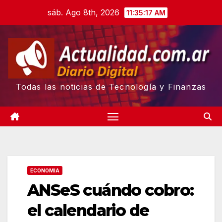
Skip
sáb. Ago 8th, 2026
11:35:18 AM
to
content
Todas las noticias de Tecnología y Finanzas
ECONOMIA
ANSeS cuándo cobro:
el calendario de