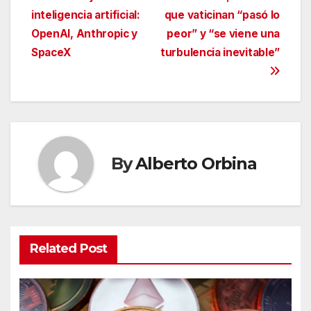
Navegación
inteligencia artificial:
que vaticinan “pasó lo
de
OpenAI, Anthropic y
peor” y “se viene una
entradas
SpaceX
turbulencia inevitable”
By
Alberto Orbina
Related Post