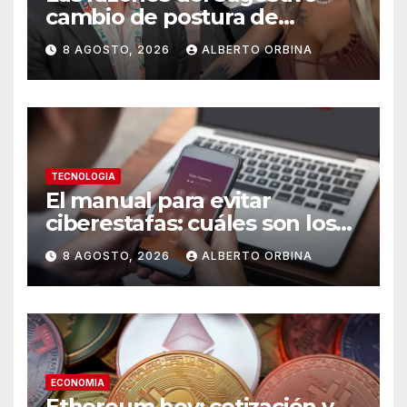
cambio de postura de
Candela Arizaga y los
8 AGOSTO, 2026
ALBERTO ORBINA
beneficios de ser un Moyano
TECNOLOGIA
El manual para evitar
ciberestafas: cuáles son los
engaños más comunes y las
8 AGOSTO, 2026
ALBERTO ORBINA
señales de alerta
ECONOMIA
Ethereum hoy: cotización y