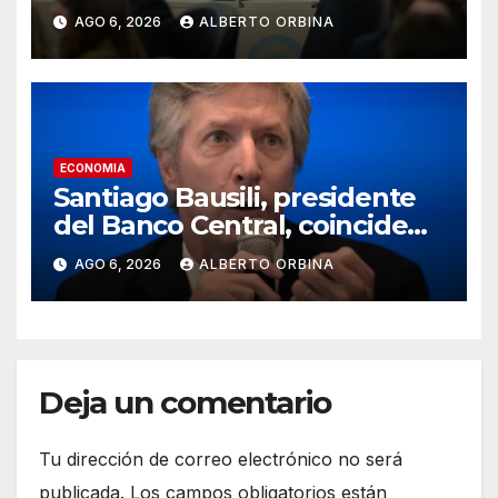
Central no va a rescatar a los
AGO 6, 2026
ALBERTO ORBINA
morosos ni a los bancos
ECONOMIA
Santiago Bausili, presidente
del Banco Central, coincide
con Luis Caputo y descarta un
AGO 6, 2026
ALBERTO ORBINA
rescate a los morosos:
“Seguimos viendo esto como
una conversación entre
privados”
Deja un comentario
Tu dirección de correo electrónico no será
publicada.
Los campos obligatorios están