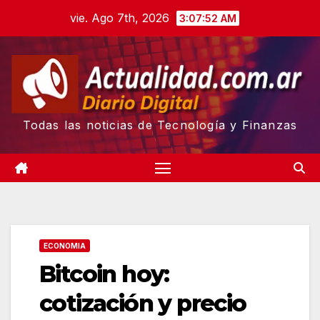
Skip
vie. Ago 7th, 2026
3:07:53 AM
to
content
Todas las noticias de Tecnología y Finanzas
ECONOMIA
Bitcoin hoy:
cotización y precio