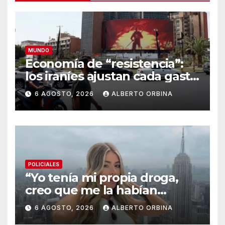
MUNDO
Economía de “resistencia”:
los iraníes ajustan cada gasto
para sobrevivir tras cinco
6 AGOSTO, 2026
ALBERTO ORBINA
meses de guerra contra
Estados Unidos e Israel
POLICIALES
“Yo tenía mi propia droga,
creo que me la habían
regalado”: qué declaró
6 AGOSTO, 2026
ALBERTO ORBINA
Candela Arizaga ante la