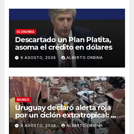
justicia
ECONOMIA
Descartado un Plan Platita,
asoma el crédito en dólares
6 AGOSTO, 2026
ALBERTO ORBINA
MUNDO
Uruguay declaró alerta roja
por un ciclón extratropical: al
menos un muerto
6 AGOSTO, 2026
ALBERTO ORBINA