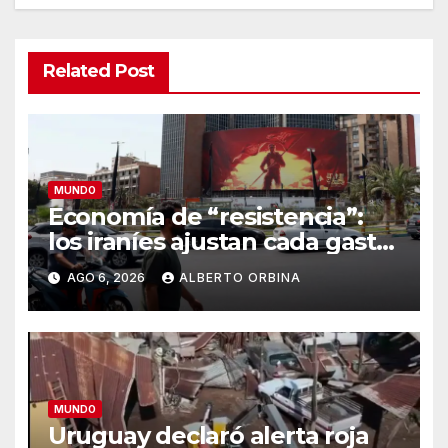
Related Post
MUNDO
Economía de “resistencia”:
los iraníes ajustan cada gasto
para sobrevivir tras cinco
AGO 6, 2026
ALBERTO ORBINA
meses de guerra contra
Estados Unidos e Israel
MUNDO
Uruguay declaró alerta roja