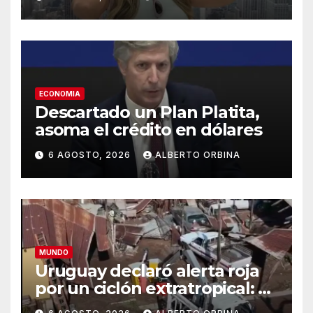
Candela Arizaga ante la
justicia
ECONOMIA
Descartado un Plan Platita,
asoma el crédito en dólares
6 AGOSTO, 2026
ALBERTO ORBINA
MUNDO
Uruguay declaró alerta roja
por un ciclón extratropical: al
menos un muerto