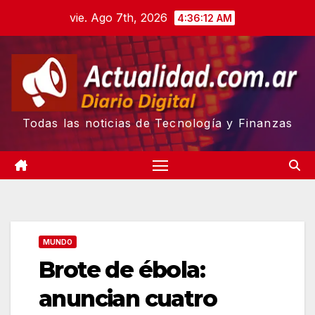
Skip
vie. Ago 7th, 2026
4:36:13 AM
to
content
Todas las noticias de Tecnología y Finanzas
MUNDO
Brote de ébola:
anuncian cuatro