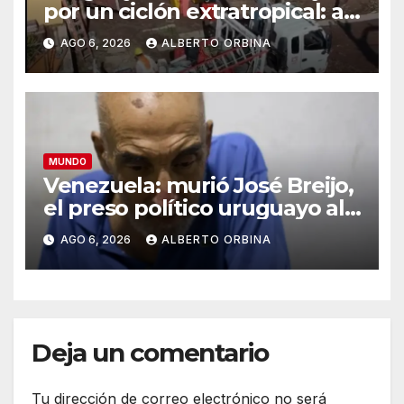
por un ciclón extratropical: al
menos un muerto
AGO 6, 2026
ALBERTO ORBINA
MUNDO
Venezuela: murió José Breijo,
el preso político uruguayo al
que le usurpó la casa el
AGO 6, 2026
ALBERTO ORBINA
policía que lo arrestó
Deja un comentario
Tu dirección de correo electrónico no será