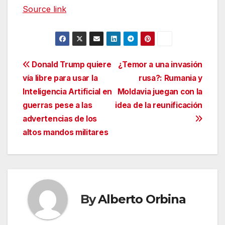
Source link
Navegación
Donald Trump quiere
¿Temor a una invasión
vía libre para usar la
rusa?: Rumania y
de
Inteligencia Artificial en
Moldavia juegan con la
entradas
guerras pese a las
idea de la reunificación
advertencias de los
altos mandos militares
By
Alberto Orbina