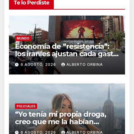
Te lo Perdiste
MUNDO
Economía de “resistencia”:
los iraníes ajustan cada gasto
para sobrevivir tras cinco
6 AGOSTO, 2026
ALBERTO ORBINA
meses de guerra contra
Estados Unidos e Israel
POLICIALES
“Yo tenía mi propia droga,
creo que me la habían
regalado”: qué declaró
6 AGOSTO, 2026
ALBERTO ORBINA