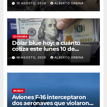
clandestinas dentro de una
10 AGOSTO, 2026
ALBERTO ORBINA
mina ilegal en Ecuador
ECONOMIA
Dólar blue hoy: a cuánto
cotiza este lunes 10 de
agosto
10 AGOSTO, 2026
ALBERTO ORBINA
MUNDO
Aviones F-16 interceptaron
dos aeronaves que violaron