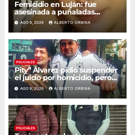
Femicidio en Luján: fue
asesinada a puñaladas
delante de sus tres hijos y
AGO 9, 2026
ALBERTO ORBINA
detuvieron a su ex pareja
POLICIALES
Pity” Álvarez pidió suspender
el juicio por homicidio, pero
arranca igual porque “no
AGO 9, 2026
ALBERTO ORBINA
pone en riesgo su salud
POLICIALES