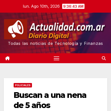
Skip
lun. Ago 10th, 2026
9:36:44 AM
to
content
Todas las noticias de Tecnología y Finanzas
POLICIALES
Buscan a una nena
de 5 años