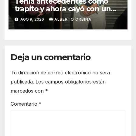
Tenía antecedentes como
trapito y ahora cayó con un
ladrillo de cocaína que
AGO 9, 2026
ALBERTO ORBINA
llevaba la marca de un delfín
Deja un comentario
Tu dirección de correo electrónico no será
publicada.
Los campos obligatorios están
marcados con
*
Comentario
*