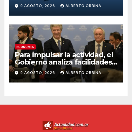
el espacio aéreo del club
9 AGOSTO, 2026
ALBERTO ORBINA
donde estaba Donald Trump
ECONOMIA
Para impulsar la actividad, el
Gobierno analiza facilidades
para que los bancos puedan
9 AGOSTO, 2026
ALBERTO ORBINA
prestar dólares