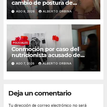
cambio de postura de
Candela Arizaga y los
AGO 8, 2026
ALBERTO ORBINA
beneficios de ser un Moyano
POLICIALES
Conmoción por caso del
nutricionista acusado de
matar a su esposa: “Todavía
AGO 7, 2026
ALBERTO ORBINA
no salimos del shock”
Deja un comentario
Tu dirección de correo electrónico no será