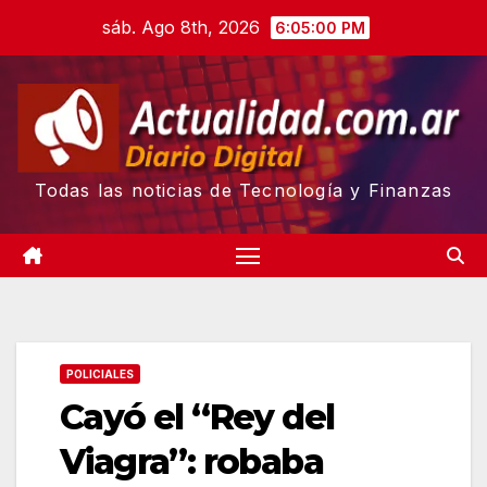
Skip
sáb. Ago 8th, 2026
6:05:01 PM
to
content
Todas las noticias de Tecnología y Finanzas
POLICIALES
Cayó el “Rey del
Viagra”: robaba