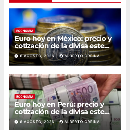
ECONOMIA
Euro hoy en México: precio y
cotización de la divisa este
sábado 8 de agosto de 2026
8 AGOSTO, 2026
ALBERTO ORBINA
ECONOMIA
Euro hoy en Perú: precio y
cotización de la divisa este
sábado 8 de agosto de 2026
8 AGOSTO, 2026
ALBERTO ORBINA