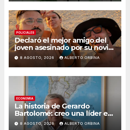
POLICIALES
Declaró el mejor amigo del
joven asesinado por su novia
en Chaco: “Le supliqué para
8 AGOSTO, 2026
ALBERTO ORBINA
que la dejara, él era su
rehén”
ECONOMIA
La historia de Gerardo
Bartolomé: creo una líder en
semilla en todo el mundo, se
8 AGOSTO, 2026
ALBERTO ORBINA
la traspasó a su hijo y sigue