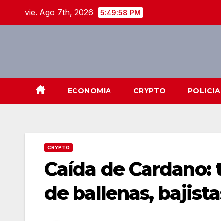
Skip
vie. Ago 7th, 2026
5:49:59 PM
to
content
ECONOMIA
CRYPTO
POLICIA
CRYPTO
Caída de Cardano: 
de ballenas, bajist