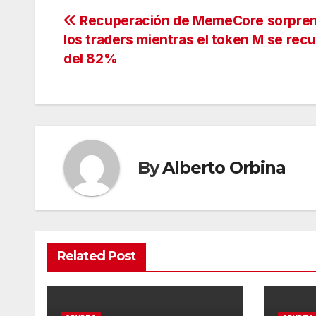
Navegación
Recuperación de MemeCore sorpren
los traders mientras el token M se rec
de
del 82%
entradas
By
Alberto Orbina
Related Post