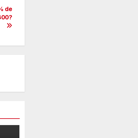
0% de
,800?