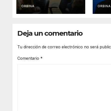
Central no va a
coin
rescatar a los
Capu
ORBINA
ORBINA
morosos ni a los
un r
bancos
moro
“Seg
esto
Deja un comentario
conv
priv
Tu dirección de correo electrónico no será publi
Comentario
*