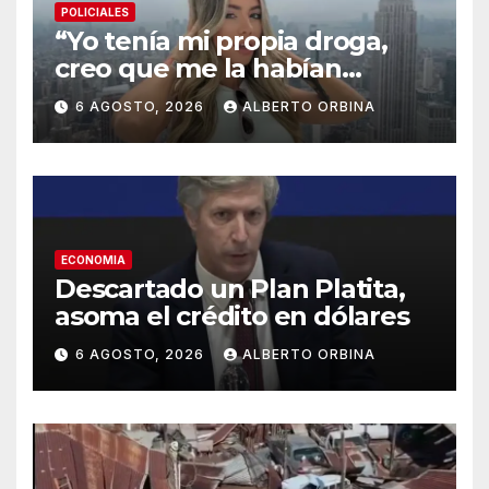
POLICIALES
“Yo tenía mi propia droga,
creo que me la habían
regalado”: qué declaró
6 AGOSTO, 2026
ALBERTO ORBINA
Candela Arizaga ante la
justicia
ECONOMIA
Descartado un Plan Platita,
asoma el crédito en dólares
6 AGOSTO, 2026
ALBERTO ORBINA