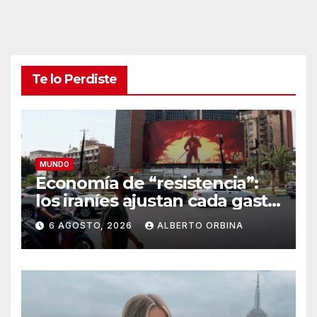
Te lo Perdiste
MUNDO
Economía de “resistencia”:
los iraníes ajustan cada gasto
para sobrevivir tras cinco
6 AGOSTO, 2026
ALBERTO ORBINA
meses de guerra contra
Estados Unidos e Israel