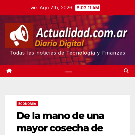
Skip
vie. Ago 7th, 2026
8:03:12 AM
to
content
Todas las noticias de Tecnología y Finanzas
ECONOMIA
De la mano de una
mayor cosecha de