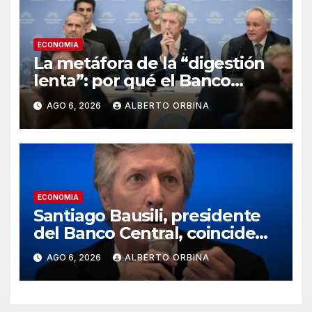
ECONOMIA
La metáfora de la “digestión
lenta”: por qué el Banco
Central no va a rescatar a los
AGO 6, 2026
ALBERTO ORBINA
morosos ni a los bancos
ECONOMIA
Santiago Bausili, presidente
del Banco Central, coincide
con Luis Caputo y descarta un
AGO 6, 2026
ALBERTO ORBINA
rescate a los morosos:
“Seguimos viendo esto como
una conversación entre