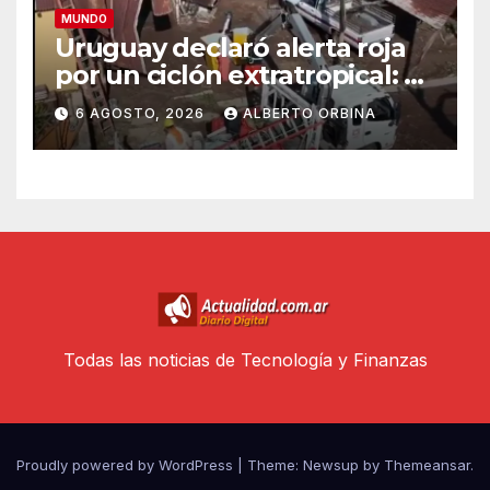
MUNDO
Uruguay declaró alerta roja
por un ciclón extratropical: al
menos un muerto
6 AGOSTO, 2026
ALBERTO ORBINA
Todas las noticias de Tecnología y Finanzas
Proudly powered by WordPress
|
Theme: Newsup by
Themeansar
.