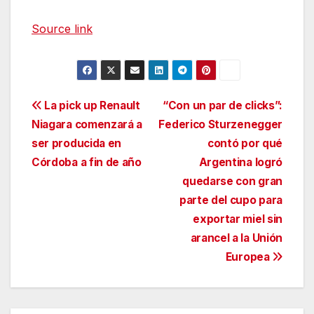
Source link
Navegación
La pick up Renault
“Con un par de clicks”:
Niagara comenzará a
Federico Sturzenegger
de
ser producida en
contó por qué
entradas
Córdoba a fin de año
Argentina logró
quedarse con gran
parte del cupo para
exportar miel sin
arancel a la Unión
Europea