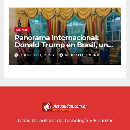
MUNDO
Panorama Internacional:
Donald Trump en Brasil, un
jefe de campaña en
7 AGOSTO, 2026
ALBERTO ORBINA
problemas
Todas las noticias de Tecnología y Finanzas