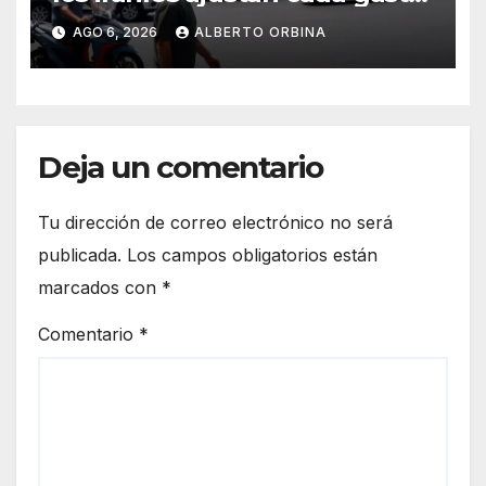
para sobrevivir tras cinco
AGO 6, 2026
ALBERTO ORBINA
meses de guerra contra
Estados Unidos e Israel
Deja un comentario
Tu dirección de correo electrónico no será
publicada.
Los campos obligatorios están
marcados con
*
Comentario
*