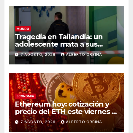
MUNDO
Tragedia en Tailandia: un
adolescente mata a sus
abuelos y a cinco personas
7 AGOSTO, 2026
ALBERTO ORBINA
en un colegio
ECONOMIA
Ethereum hoy: cotización y
precio del ETH este viernes 7
de agosto de 2026
7 AGOSTO, 2026
ALBERTO ORBINA