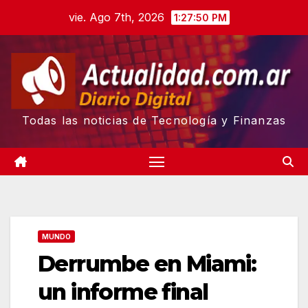
Skip
vie. Ago 7th, 2026
1:27:51 PM
to
content
Todas las noticias de Tecnología y Finanzas
MUNDO
Derrumbe en Miami:
un informe final