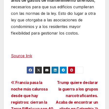
años de gastos de mantenimiento diferidos
,
necesarios para que sus edificios cumplieran
con las normas de la ley. Esto dio lugar a otra
ley que otorgaba a las asociaciones de
condominios y a los residentes mayor
flexibilidad para gestionar los costos.
Source link
Navegación
Francia pasa la
Trump quiere declarar
noche más calurosa
la guerra a los grupos
de
desde que hay
narcotraficantes.
entradas
registros: cierran la
Acaba de encontrar un
Torre Eiffel y ya son 40
aliado en Colombia