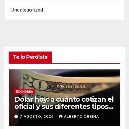
Uncategorized
Te lo Perdiste
ECONOMIA
Dólar hoy: a cuánto cotizan el
oficial y sus diferentes tipos
de cambio este viernes 07 de
7 AGOSTO, 2026
ALBERTO ORBINA
agosto