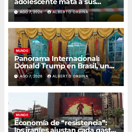
adolescente mata a sus
abuelos y a cinco personas en
AGO 7, 2026
ALBERTO ORBINA
un colegio
MUNDO
Panorama Internacional:
Donald Trump en Brasil, un
jefe de campaña en
AGO 7, 2026
ALBERTO ORBINA
problemas
MUNDO
Economía de “resistencia”:
los iraníes ajustan cada gasto