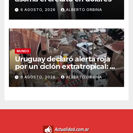
6 AGOSTO, 2026
ALBERTO ORBINA
MUNDO
Uruguay declaró alerta roja
por un ciclón extratropical: al
menos un muerto
6 AGOSTO, 2026
ALBERTO ORBINA