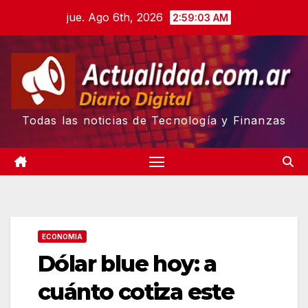
Skip
jue. Ago 6th, 2026
2:59:04 AM
to
content
Todas las noticias de Tecnología y Finanzas
ECONOMIA
Dólar blue hoy: a
cuánto cotiza este