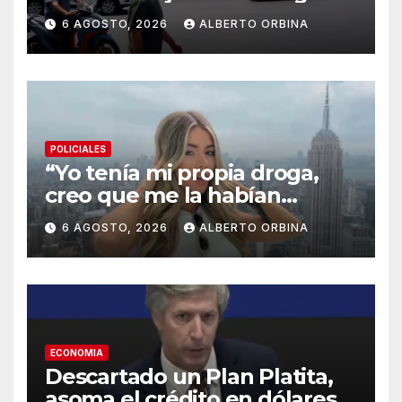
para sobrevivir tras cinco
6 AGOSTO, 2026
ALBERTO ORBINA
meses de guerra contra
Estados Unidos e Israel
POLICIALES
“Yo tenía mi propia droga,
creo que me la habían
regalado”: qué declaró
6 AGOSTO, 2026
ALBERTO ORBINA
Candela Arizaga ante la
justicia
ECONOMIA
Descartado un Plan Platita,
asoma el crédito en dólares