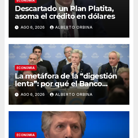
ECONOMIA
Descartado un Plan Platita,
asoma el crédito en dólares
AGO 6, 2026
ALBERTO ORBINA
ECONOMIA
La metáfora de la “digestión
lenta”: por qué el Banco
Central no va a rescatar a los
AGO 6, 2026
ALBERTO ORBINA
morosos ni a los bancos
ECONOMIA