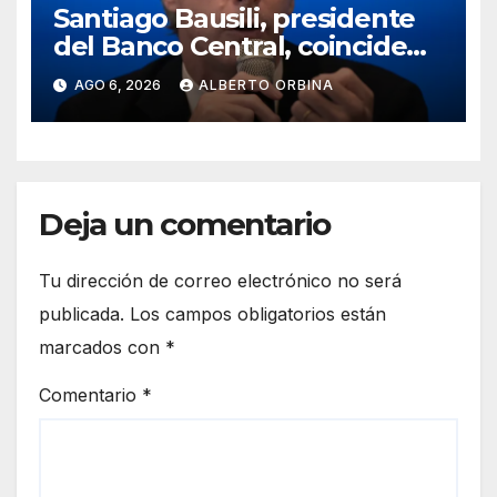
Santiago Bausili, presidente
del Banco Central, coincide
con Luis Caputo y descarta un
AGO 6, 2026
ALBERTO ORBINA
rescate a los morosos:
“Seguimos viendo esto como
una conversación entre
privados”
Deja un comentario
Tu dirección de correo electrónico no será
publicada.
Los campos obligatorios están
marcados con
*
Comentario
*