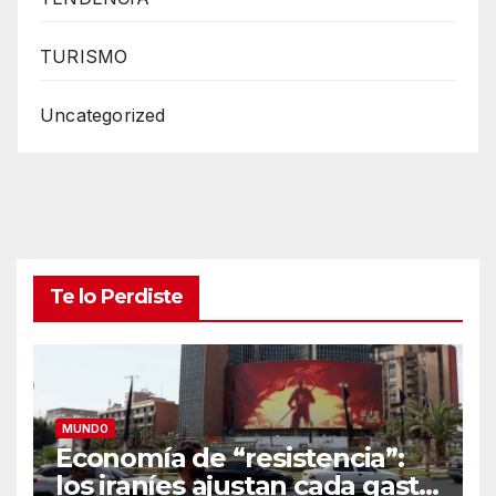
TURISMO
Uncategorized
Te lo Perdiste
MUNDO
Economía de “resistencia”:
los iraníes ajustan cada gasto