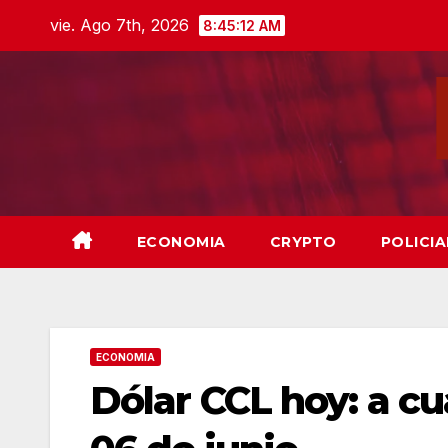
Skip
vie. Ago 7th, 2026
8:45:13 AM
to
content
ECONOMIA
CRYPTO
POLICIA
ECONOMIA
Dólar CCL hoy: a c