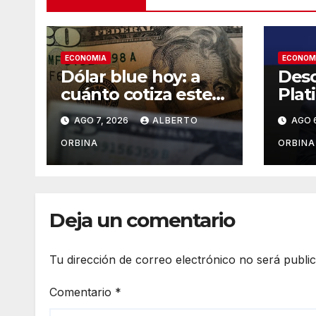
ECONOMIA
ECONOM
Dólar blue hoy: a
Desc
cuánto cotiza este
Plat
viernes 07 de
créd
AGO 7, 2026
ALBERTO
AGO 
agosto
ORBINA
ORBINA
Deja un comentario
Tu dirección de correo electrónico no será publi
Comentario
*