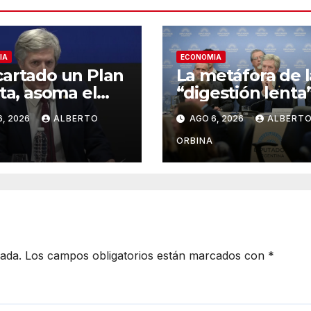
IA
ECONOMIA
artado un Plan
La metáfora de l
ita, asoma el
“digestión lenta”
ito en dólares
por qué el Banc
6, 2026
ALBERTO
AGO 6, 2026
ALBERT
Central no va a
rescatar a los
ORBINA
morosos ni a los
bancos
cada.
Los campos obligatorios están marcados con
*