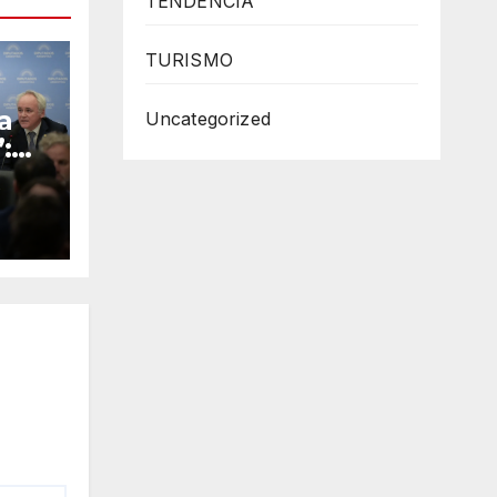
TENDENCIA
TURISMO
a
Uncategorized
:
o
O