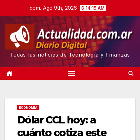
Skip
dom. Ago 9th, 2026
6:14:16 AM
to
content
Todas las noticias de Tecnología y Finanzas
ECONOMIA
Dólar CCL hoy: a
cuánto cotiza este