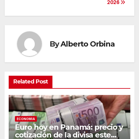
entradas
2026
By
Alberto Orbina
Related Post
ECONOMIA
Euro hoy en Panamá: precio y
cotización de la divisa este