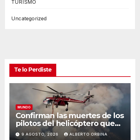
TURISMO
Uncategorized
Te lo Perdiste
MUNDO
Confirman las muertes de los
pilotos del helicóptero que
quedó atrapado en medio
9 AGOSTO, 2026
ALBERTO ORBINA
del incendio forestal, tras