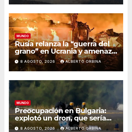
estrellarse en Utah
MUNDO
Rusia relanza la “guerra del
grano” en Ucrania y amenaza
el suministro global de
8 AGOSTO, 2026
ALBERTO ORBINA
alimentos
MUNDO
Preocupación en Bulgaria:
explotó un dron, que sería
ucraniano, cerca de un
8 AGOSTO, 2026
ALBERTO ORBINA