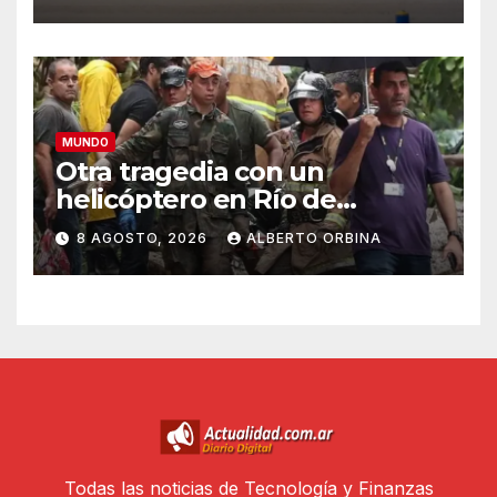
gasoducto en la frontera con
Rumania
MUNDO
Otra tragedia con un
helicóptero en Río de
Janeiro: murieron el piloto,
8 AGOSTO, 2026
ALBERTO ORBINA
una abuela, su hija y la nieta
en un vuelo panorámico
Todas las noticias de Tecnología y Finanzas