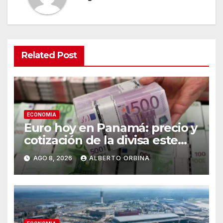
Related Post
ECONOMIA
Euro hoy en Panamá: precio y
cotización de la divisa este
sábado 8 de agosto de 2026
AGO 8, 2026
ALBERTO ORBINA