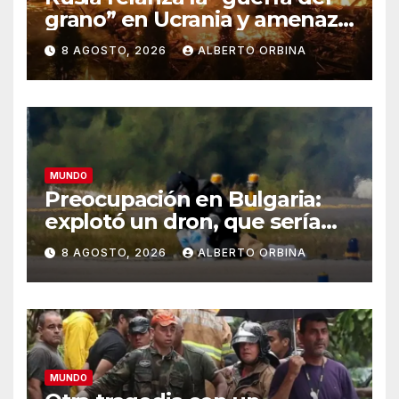
grano” en Ucrania y amenaza
el suministro global de
8 AGOSTO, 2026
ALBERTO ORBINA
alimentos
MUNDO
Preocupación en Bulgaria:
explotó un dron, que sería
ucraniano, cerca de un
8 AGOSTO, 2026
ALBERTO ORBINA
gasoducto en la frontera con
Rumania
MUNDO