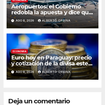
ECONOMIA
Aeropuertos: el Gobierno
redobla la apuesta y dice que
la falta de inversiones puede
AGO 8, 2026
ALBERTO ORBINA
poner en riesgo la concesión
ECONOMIA
Euro hoy en Paraguay: precio
y cotización de la divisa este
sábado 8 de agosto de 2026
AGO 8, 2026
ALBERTO ORBINA
Deja un comentario