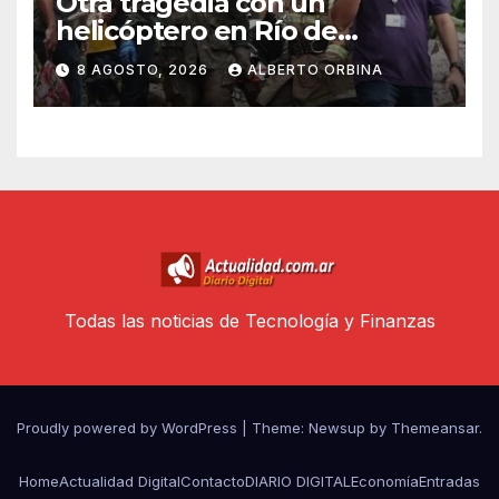
Otra tragedia con un
helicóptero en Río de
Janeiro: murieron el piloto,
8 AGOSTO, 2026
ALBERTO ORBINA
una abuela, su hija y la nieta
en un vuelo panorámico
Todas las noticias de Tecnología y Finanzas
Proudly powered by WordPress
|
Theme: Newsup by
Themeansar
.
Home
Actualidad Digital
Contacto
DIARIO DIGITAL
Economía
Entradas