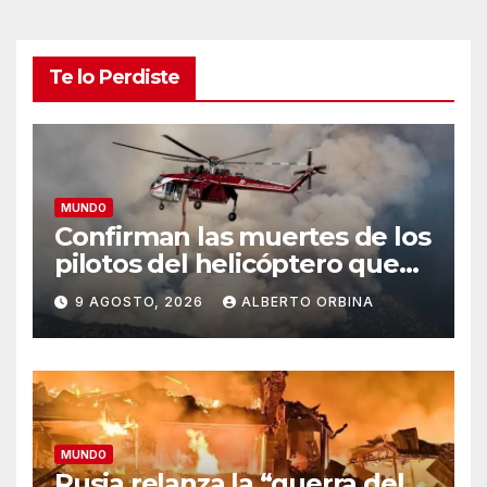
Te lo Perdiste
MUNDO
Confirman las muertes de los
pilotos del helicóptero que
quedó atrapado en medio
9 AGOSTO, 2026
ALBERTO ORBINA
del incendio forestal, tras
estrellarse en Utah
MUNDO
Rusia relanza la “guerra del