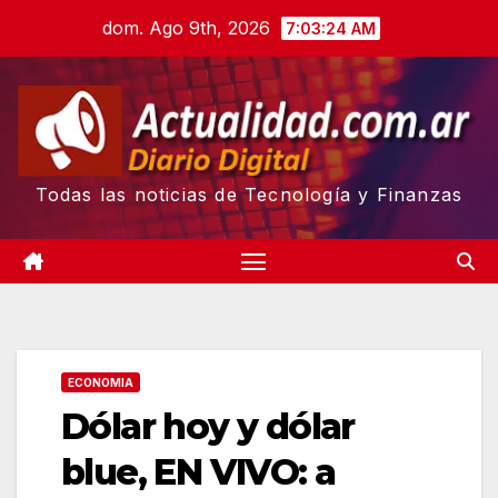
Skip
dom. Ago 9th, 2026
7:03:25 AM
to
content
Todas las noticias de Tecnología y Finanzas
ECONOMIA
Dólar hoy y dólar
blue, EN VIVO: a