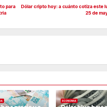
eto para
Dólar cripto hoy: a cuánto cotiza este 
ria
25 de ma
IA
ECONOMIA