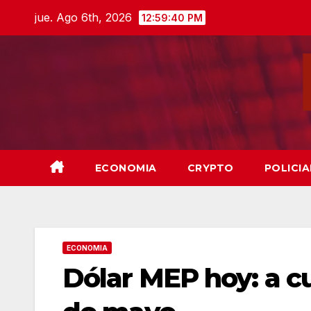
Skip
jue. Ago 6th, 2026
12:59:41 PM
to
content
ECONOMIA
CRYPTO
POLICIA
ECONOMIA
Dólar MEP hoy: a cu