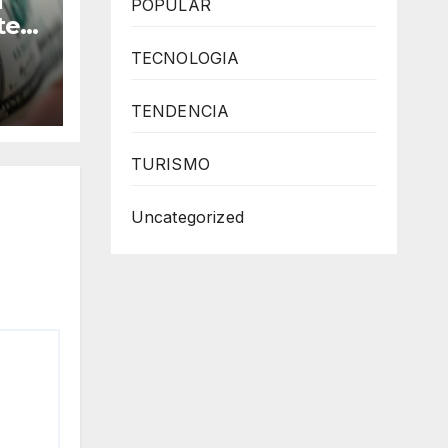
a
POPULAR
te
osto
TECNOLOGIA
O
TENDENCIA
TURISMO
Uncategorized