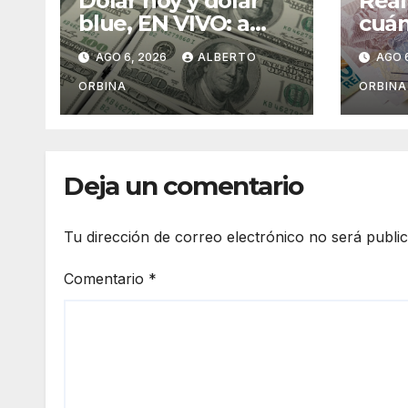
Dólar hoy y dólar
Real
blue, EN VIVO: a
cuán
cuánto cotiza el
juev
AGO 6, 2026
ALBERTO
AGO 
oficial y cuál es el
de 2
precio del paralelo
ORBINA
ORBINA
este jueves 6 de
agosto, minuto a
minuto
Deja un comentario
Tu dirección de correo electrónico no será publi
Comentario
*