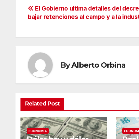
Navegación
El Gobierno ultima detalles del decr
bajar retenciones al campo y a la indust
de
entradas
By
Alberto Orbina
Related Post
ECONOMIA
ECONOM