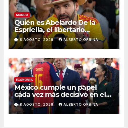
MUNDO
Quién es Abelardo De la
Espriella, el libertario
admirador de Javier Milei que
8 AGOSTO, 2026
ALBERTO ORBINA
asumió la presidencia de
Colombia
ECONOMIA
México cumple un papel
cada vez más decisivo en el
capitalismo norteamericano
8 AGOSTO, 2026
ALBERTO ORBINA