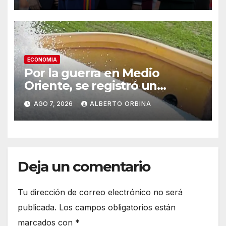
ECONOMIA
Por la guerra en Medio
Oriente, se registró un
sobrecosto de US$ 180
AGO 7, 2026
ALBERTO ORBINA
millones en la importación de
fertilizantes en el primer
semestre
Deja un comentario
Tu dirección de correo electrónico no será
publicada.
Los campos obligatorios están
marcados con
*