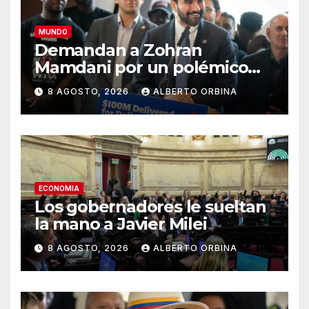
MUNDO
Demandan a Zohran
Mamdani por un polémico
impuesto inmobiliario que
8 AGOSTO, 2026
ALBERTO ORBINA
podría afectar a miles de
personas
ECONOMIA
Los gobernadores le sueltan
la mano a Javier Milei
8 AGOSTO, 2026
ALBERTO ORBINA