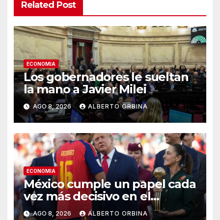
Related Post
ECONOMIA
Los gobernadores le sueltan
la mano a Javier Milei
AGO 8, 2026
ALBERTO ORBINA
ECONOMIA
México cumple un papel cada
vez más decisivo en el
capitalismo norteamericano
AGO 8, 2026
ALBERTO ORBINA