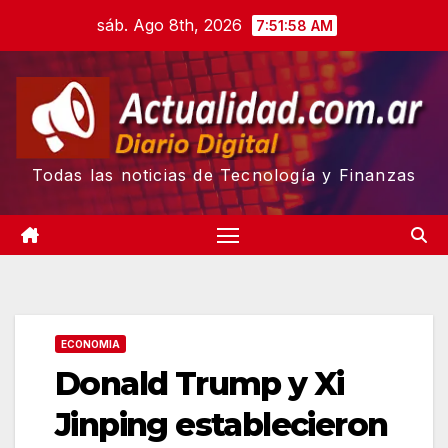
Skip
sáb. Ago 8th, 2026
7:51:59 AM
to
content
Todas las noticias de Tecnología y Finanzas
ECONOMIA
Donald Trump y Xi
Jinping establecieron