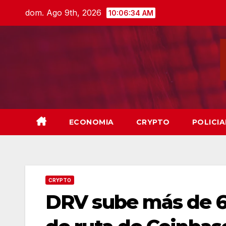
Skip
dom. Ago 9th, 2026
10:06:36 AM
to
content
ECONOMIA
CRYPTO
POLICIA
CRYPTO
DRV sube más de 6% 