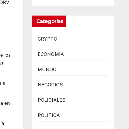
o DRV
Categorías
CRYPTO
.
ECONOMIA
e los
en
MUNDO
e a
NEGOCIOS
POLICIALES
ra en
POLITICA
ía