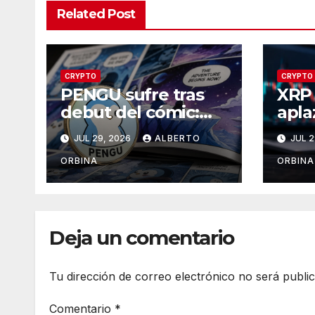
Related Post
CRYPTO
CRYPTO
PENGU sufre tras
XRP 
debut del cómic:
apla
¿por qué venden
Sena
JUL 29, 2026
ALBERTO
JUL 2
los traders?
del 
ORBINA
ORBINA
Deja un comentario
Tu dirección de correo electrónico no será publi
Comentario
*