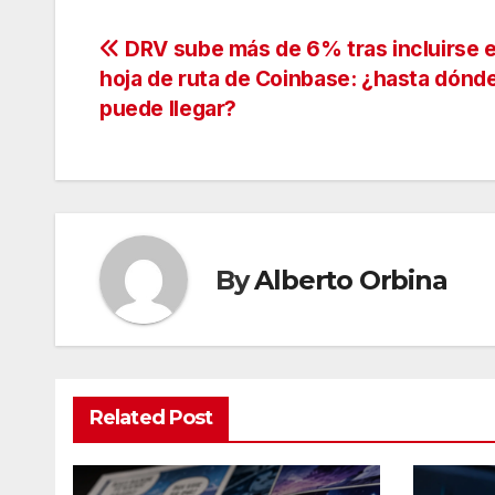
Navegación
DRV sube más de 6% tras incluirse e
hoja de ruta de Coinbase: ¿hasta dónd
de
puede llegar?
entradas
By
Alberto Orbina
Related Post