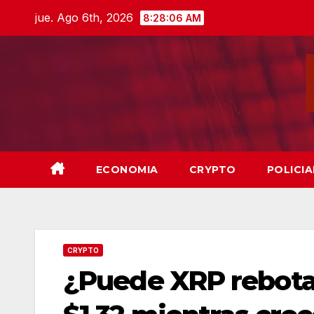
Skip
jue. Ago 6th, 2026
8:28:07 AM
to
content
ECONOMIA
CRYPTO
POLICIA
CRYPTO
¿Puede XRP rebotar