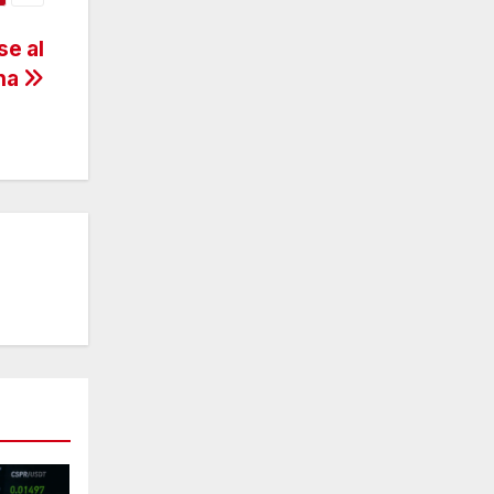
se al
ana