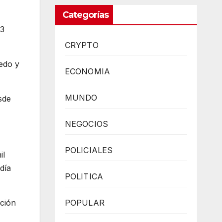
Categorías
,3
CRYPTO
edo y
ECONOMIA
MUNDO
sde
NEGOCIOS
POLICIALES
il
día
POLITICA
POPULAR
ación