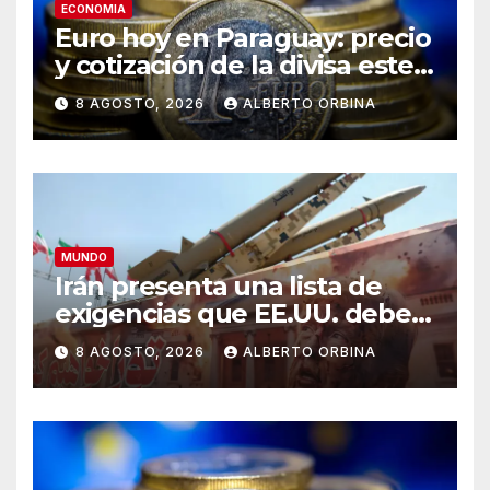
ECONOMIA
Euro hoy en Paraguay: precio
y cotización de la divisa este
sábado 8 de agosto de 2026
8 AGOSTO, 2026
ALBERTO ORBINA
MUNDO
Irán presenta una lista de
exigencias que EE.UU. debe
cumplir para la reapertura de
8 AGOSTO, 2026
ALBERTO ORBINA
Ormuz