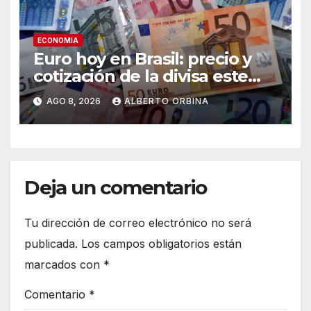
ECONOMIA
Euro hoy en Brasil: precio y
cotización de la divisa este
sábado 8 de agosto de 2026
AGO 8, 2026
ALBERTO ORBINA
Deja un comentario
Tu dirección de correo electrónico no será
publicada.
Los campos obligatorios están
marcados con
*
Comentario
*