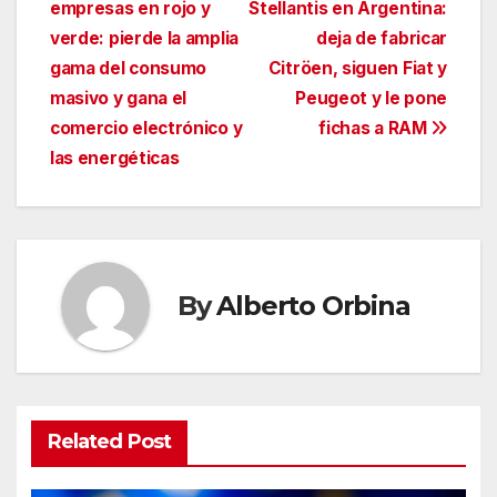
empresas en rojo y
Stellantis en Argentina:
de
verde: pierde la amplia
deja de fabricar
entradas
gama del consumo
Citröen, siguen Fiat y
masivo y gana el
Peugeot y le pone
comercio electrónico y
fichas a RAM
las energéticas
By
Alberto Orbina
Related Post