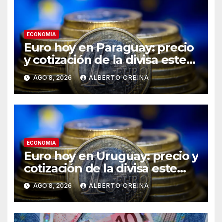
ECONOMIA
Euro hoy en Paraguay: precio
y cotización de la divisa este
sábado 8 de agosto de 2026
AGO 8, 2026
ALBERTO ORBINA
ECONOMIA
Euro hoy en Uruguay: precio y
cotización de la divisa este
sábado 8 de agosto de 2026
AGO 8, 2026
ALBERTO ORBINA