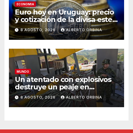
ECONOMIA
Euro hoy en Uruguay: precio
y cotización de la divisa este
sábado 8 de agosto de 2026
8 AGOSTO, 2026
ALBERTO ORBINA
MUNDO
Un atentado con explosivos
destruye un peaje en
Colombia en el primer día del
8 AGOSTO, 2026
ALBERTO ORBINA
gobierno de Abelardo De la
Espriella y tras el anuncio de
mano dura