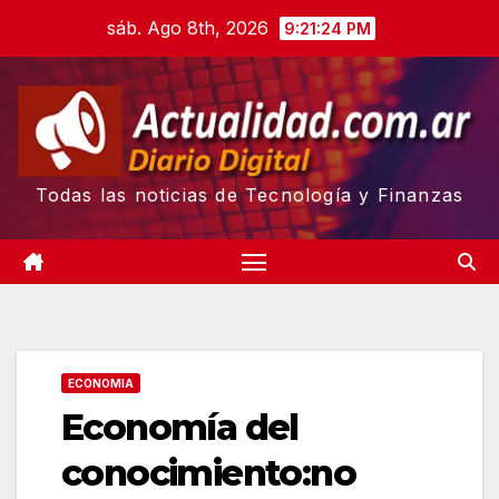
Skip
sáb. Ago 8th, 2026
9:21:25 PM
to
content
Todas las noticias de Tecnología y Finanzas
ECONOMIA
Economía del
conocimiento:no