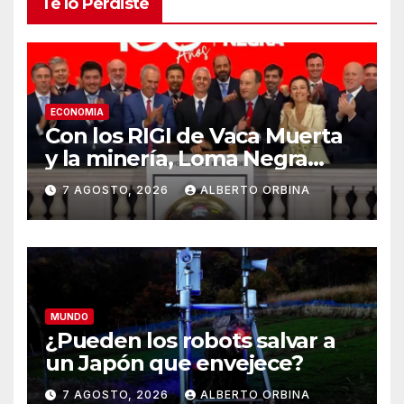
Te lo Perdiste
ECONOMIA
Con los RIGI de Vaca Muerta
y la minería, Loma Negra
confía en un récord de la
7 AGOSTO, 2026
ALBERTO ORBINA
construcción
MUNDO
¿Pueden los robots salvar a
un Japón que envejece?
7 AGOSTO, 2026
ALBERTO ORBINA