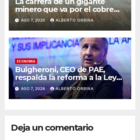
La carrera de un gigante
minero que va por el cobre
argentino: alianza con una
AGO 7, 2026
ALBERTO ORBINA
canadiense y la apuesta por
Mendoza
ECONOMIA
Bulgheroni, CEO de PAE,
respalda la reforma a la Ley
de Biocombustibles para
AGO 7, 2026
ALBERTO ORBINA
impulsar mercados de
exportación
Deja un comentario