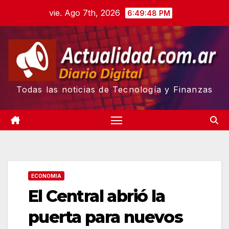
Skip
vie. Ago 7th, 2026
6:49:49 PM
to
content
Todas las noticias de Tecnología y Finanzas
ECONOMIA
El Central abrió la
puerta para nuevos