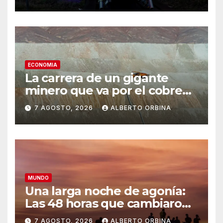
ECONOMIA
La carrera de un gigante
minero que va por el cobre
argentino: alianza con una
7 AGOSTO, 2026
ALBERTO ORBINA
canadiense y la apuesta por
Mendoza
MUNDO
Una larga noche de agonía:
Las 48 horas que cambiaron
Venezuela
7 AGOSTO, 2026
ALBERTO ORBINA