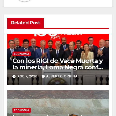
Related Post
ECONOMIA
Con los RIGI de Vaca Muerta y
la minería, Loma Negra confía
en un récord de la
AGO 7, 2026
ALBERTO ORBINA
construcción
ECONOMIA