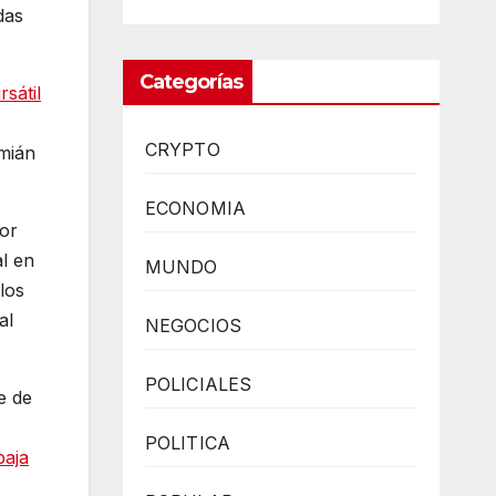
das
Categorías
sátil
CRYPTO
amián
ECONOMIA
por
al en
MUNDO
los
al
NEGOCIOS
POLICIALES
e de
POLITICA
baja