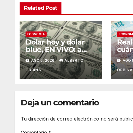
Related Post
ECONOMIA
ECONOM
Dólar hoy y dólar
Real
blue, EN VIVO: a
cuán
cuánto cotiza el
juev
AGO 6, 2026
ALBERTO
AGO 
oficial y cuál es el
de 2
precio del paralelo
ORBINA
ORBINA
este jueves 6 de
agosto, minuto a
minuto
Deja un comentario
Tu dirección de correo electrónico no será publi
Comentario
*