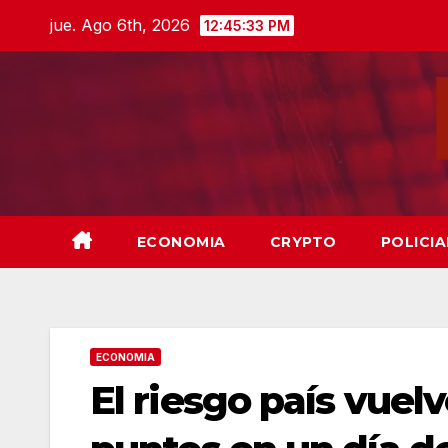
Skip
jue. Ago 6th, 2026
12:45:35 PM
to
content
ECONOMIA
CRYPTO
POLICIA
ECONOMIA
El riesgo país vuelv