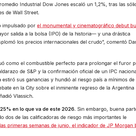
romedio Industrial Dow Jones escaló un 1,2%, tras las sóli
es de Wall Street.
uvo impulsado por
el monumental y cinematográfico debut bur
or salida a la bolsa (IPO) de la historia— y una drástica
esplomó los precios internacionales del crudo”, comentó D
tuó como el combustible perfecto para prolongar el furor 
aldarazo de S&P y la confirmación oficial de un IPC nacion
a estiró sus ganancias y hundió al riesgo país a mínimos de 
bate en la City sobre el inminente regreso de la Argentina 
ñadió Vlassich.
 25% en lo que va de este 2026
. Sin embargo, buena part
 dos de las calificadoras de riesgo más importantes le
las primeras semanas de junio, el indicador de JP Morgan 