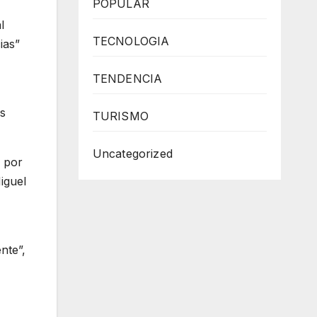
POPULAR
l
TECNOLOGIA
ias”
TENDENCIA
as
TURISMO
Uncategorized
s por
iguel
nte”,