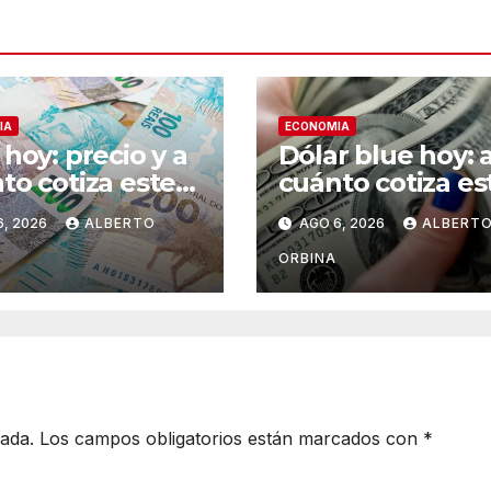
IA
ECONOMIA
 hoy: precio y a
Dólar blue hoy: 
to cotiza este
cuánto cotiza es
es 6 de agosto
jueves 06 de ag
6, 2026
ALBERTO
AGO 6, 2026
ALBERT
026
ORBINA
cada.
Los campos obligatorios están marcados con
*