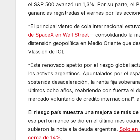
el S&P 500 avanzó un 1,3%. Por su parte, el P
ganancias registradas el viernes por las accion
“El principal viento de cola internacional est
de SpaceX en Wall Street
—consolidando la may
distensión geopolítica en Medio Oriente que d
Vlassich de IOL.
“Este renovado apetito por el riesgo global ac
los activos argentinos. Apuntalados por el esp
sostenida desaceleración, la renta fija soberan
últimos ocho años, reabriendo con fuerza el de
mercado voluntario de crédito internacional”, a
El
riesgo país muestra una mejora de más de
esa performance se dio en el último mes cuando
subieron la nota a la deuda argentina.
Solo en 
cerca de 14%
.