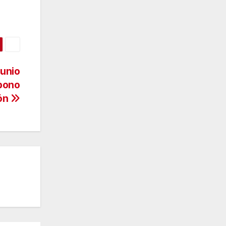
junio
 bono
ión