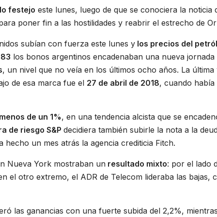
o festejo
este lunes, luego de que se conociera la noticia 
para poner fin a las hostilidades y reabrir el estrecho de O
nidos subían con fuerza este lunes y
los precios del petró
$83
los bonos argentinos encadenaban una nueva jornada
s
, un nivel que no veía en los últimos ocho años. La última
ajo de esa marca fue el
27 de abril de 2018
, cuando había
 menos de un 1%
, en una tendencia alcista que se encaden
ra de riesgo S&P
decidiera también subirle la nota a la deu
 hecho un mes atrás la agencia crediticia Fitch.
n en Nueva York mostraban un
resultado mixto
: por el lado 
en el otro extremo, el ADR de Telecom lideraba las bajas, 
ideró las ganancias con una fuerte subida del 2,2%, mientra