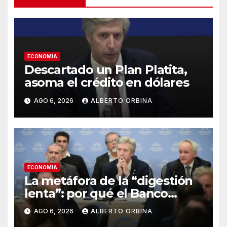
ECONOMIA
Descartado un Plan Platita,
asoma el crédito en dólares
AGO 6, 2026
ALBERTO ORBINA
ECONOMIA
La metáfora de la “digestión
lenta”: por qué el Banco
Central no va a rescatar a los
AGO 6, 2026
ALBERTO ORBINA
morosos ni a los bancos