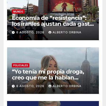
MUNDO
Economía de “resistencia”:
los iraníes ajustan cada gasto
para sobrevivir tras cinco
6 AGOSTO, 2026
ALBERTO ORBINA
meses de guerra contra
Estados Unidos e Israel
POLICIALES
“Yo tenía mi propia droga,
creo que me la habían
regalado”: qué declaró
6 AGOSTO, 2026
ALBERTO ORBINA
Candela Arizaga ante la
justicia