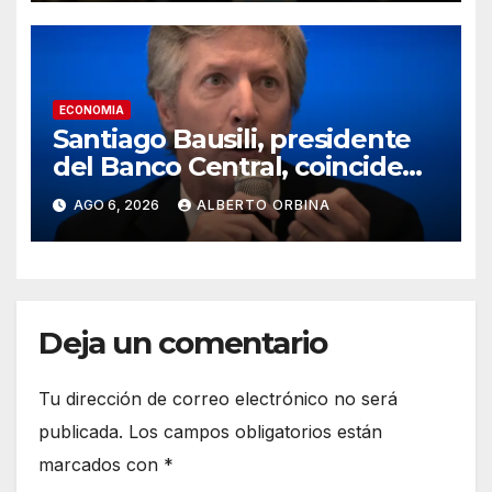
ECONOMIA
Santiago Bausili, presidente
del Banco Central, coincide
con Luis Caputo y descarta un
AGO 6, 2026
ALBERTO ORBINA
rescate a los morosos:
“Seguimos viendo esto como
una conversación entre
privados”
Deja un comentario
Tu dirección de correo electrónico no será
publicada.
Los campos obligatorios están
marcados con
*