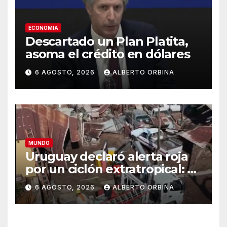
ECONOMIA
Descartado un Plan Platita,
asoma el crédito en dólares
6 AGOSTO, 2026
ALBERTO ORBINA
MUNDO
Uruguay declaró alerta roja
por un ciclón extratropical: al
menos un muerto
6 AGOSTO, 2026
ALBERTO ORBINA