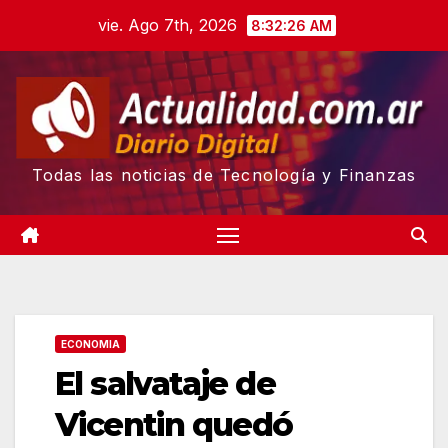
Skip
vie. Ago 7th, 2026
8:32:27 AM
to
content
Todas las noticias de Tecnología y Finanzas
ECONOMIA
El salvataje de
Vicentin quedó