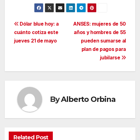
Navegación
Dólar blue hoy: a
ANSES: mujeres de 50
cuánto cotiza este
años y hombres de 55
de
jueves 21 de mayo
pueden sumarse al
entradas
plan de pagos para
jubilarse
By
Alberto Orbina
Related Post