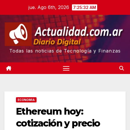
Skip
jue. Ago 6th, 2026
7:25:33 AM
to
content
Todas las noticias de Tecnología y Finanzas
ECONOMIA
Ethereum hoy:
cotización y precio