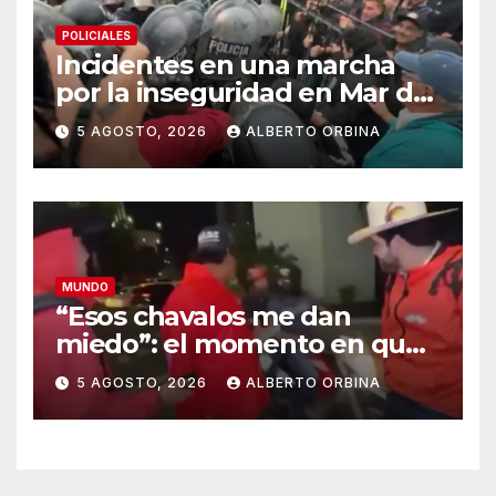
POLICIALES
Incidentes en una marcha
por la inseguridad en Mar del
Plata: vecinos piden que
5 AGOSTO, 2026
ALBERTO ORBINA
cambien la cúpula policial
MUNDO
“Esos chavalos me dan
miedo”: el momento en que
los sicarios marcaron al
5 AGOSTO, 2026
ALBERTO ORBINA
influencer mexicano César
Gastélum antes de asesinarlo