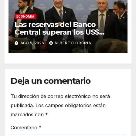
ECONOMIA
Las reservas del Banco
Central superan los US$
50.000 millones por primera
AGO 5, 2026
ALBERTO ORBINA
vez en esta gestión
Deja un comentario
Tu dirección de correo electrónico no será
publicada.
Los campos obligatorios están
marcados con
*
Comentario
*