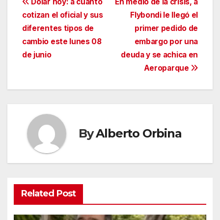
Navegación
Dólar hoy: a cuánto
En medio de la crisis, a
cotizan el oficial y sus
Flybondi le llegó el
de
diferentes tipos de
primer pedido de
entradas
cambio este lunes 08
embargo por una
de junio
deuda y se achica en
Aeroparque
By
Alberto Orbina
Related Post