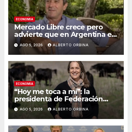
ECONOMIA
Mercado Libre crece pero
advierte que en Argentina el
consumo “vive un contexto
AGO 5, 2026
ALBERTO ORBINA
desafiante”
ECONOMIA
“Hoy me toca a mí”: la
presidenta de Federación
Agraria denunció que
AGO 5, 2026
ALBERTO ORBINA
desaparecieron 15 vaquillonas
propias de un campo en
Bolívar