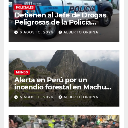
POLICIALES
Detienen al Jefe de Drogas
Peligrosas de la Policía
Federal en Córdoba: enfrenta
6 AGOSTO, 2026
ALBERTO ORBINA
varios cargos
MUNDO
Alerta en Perú por un
incendio forestal en Machu
Picchu que afecta el servicio
5 AGOSTO, 2026
ALBERTO ORBINA
de trenes hacia el santuario