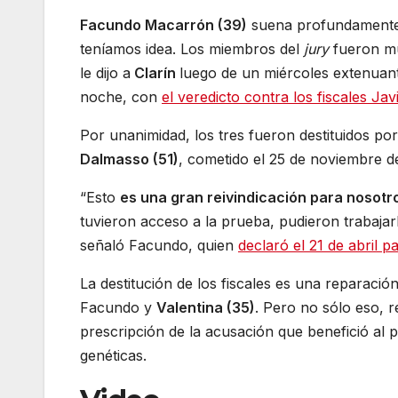
Facundo Macarrón (39)
suena profundamente a
teníamos idea. Los miembros del
jury
fueron muy
le dijo a
Clarín
luego de un miércoles extenuant
noche, con
el veredicto contra los fiscales Jav
Por unanimidad, los tres fueron destituidos po
Dalmasso (51)
, cometido el 25 de noviembre d
“Esto
es una gran reivindicación para nosotr
tuvieron acceso a la prueba, pudieron trabajarl
señaló Facundo, quien
declaró el 21 de abril p
La destitución de los fiscales es una reparació
Facundo y
Valentina (35)
. Pero no sólo eso, 
prescripción de la acusación que benefició al 
genéticas.