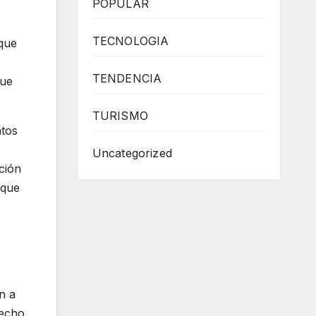
POPULAR
TECNOLOGIA
 que
TENDENCIA
que
TURISMO
ntos
Uncategorized
ción
 que
n a
recho