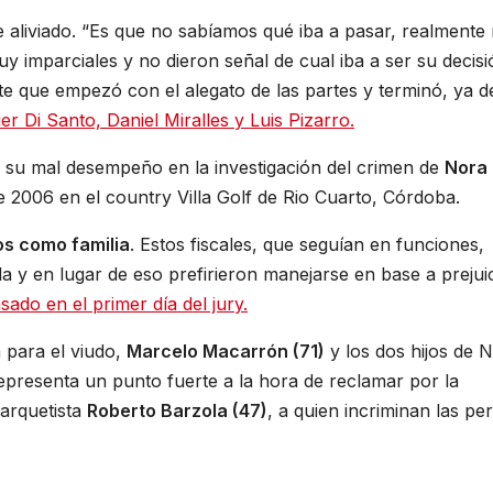
liviado. “Es que no sabíamos qué iba a pasar, realmente
 imparciales y no dieron señal de cual iba a ser su decisi
e que empezó con el alegato de las partes y terminó, ya d
ier Di Santo, Daniel Miralles y Luis Pizarro.
r su mal desempeño en la investigación del crimen de
Nora
e 2006 en el country Villa Golf de Rio Cuarto, Córdoba.
os como familia
. Estos fiscales, que seguían en funciones,
a y en lugar de eso prefirieron manejarse en base a prejuic
asado en el primer día del jury.
n para el viudo,
Marcelo Macarrón (71)
y los dos hijos de 
representa un punto fuerte a la hora de reclamar por la
parquetista
Roberto Barzola (47)
, a quien incriminan las per