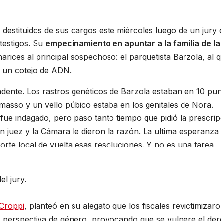
n destituidos de sus cargos este miércoles luego de un jury
testigos. Su
empecinamiento en apuntar a la familia de la
narices al principal sospechoso: el parquetista Barzola, al 
r un cotejo de ADN.
endente. Los rastros genéticos de Barzola estaban en 10 pu
masso y un vello púbico estaba en los genitales de Nora.
 fue indagado, pero paso tanto tiempo que pidió la prescrip
n juez y la Cámara le dieron la razón. La ultima esperanza
orte local de vuelta esas resoluciones. Y no es una tarea
el jury.
 Croppi
, planteó en su alegato que los fiscales revictimizaro
 de perspectiva de género, provocando que se vulnere el de