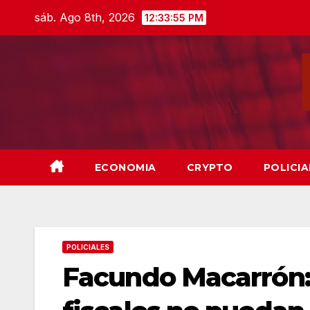
Skip
sáb. Ago 8th, 2026
12:33:56 PM
to
content
ECONOMIA
CRYPTO
POLICIA
POLICIALES
Facundo Macarrón: 