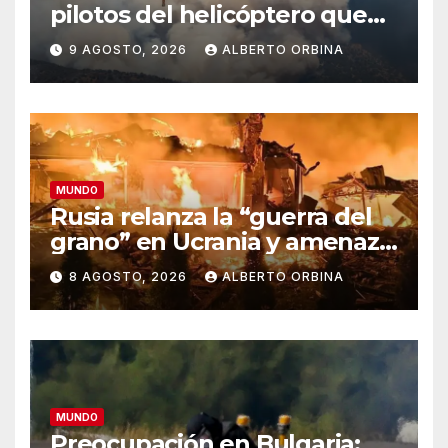
pilotos del helicóptero que
quedó atrapado en medio
9 AGOSTO, 2026
ALBERTO ORBINA
del incendio forestal, tras
estrellarse en Utah
MUNDO
Rusia relanza la “guerra del
grano” en Ucrania y amenaza
el suministro global de
8 AGOSTO, 2026
ALBERTO ORBINA
alimentos
MUNDO
Preocupación en Bulgaria: