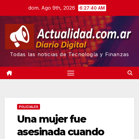
Skip
dom. Ago 9th, 2026
6:27:41 AM
to
content
Todas las noticias de Tecnología y Finanzas
POLICIALES
Una mujer fue
asesinada cuando