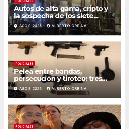
POLICIALES
Autos de alta gama, cripto y
la sospecha de los siete
gimnasios en un año: las
AGO 8, 2026
ALBERTO ORBINA
pistas detrás de la banda
acusada de lavar dinero narco
en Chaco
POLICIALES
Pelea entre bandas,
persecución y tiroteo: tres
detenidos y un kit para armar
AGO 8, 2026
ALBERTO ORBINA
ametralladoras
POLICIALES