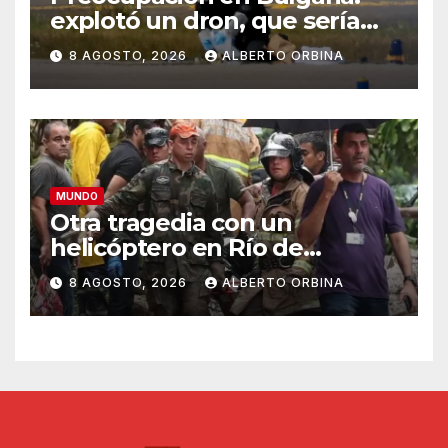
explotó un dron, que sería
ucraniano, cerca de un
8 AGOSTO, 2026
ALBERTO ORBINA
gasoducto en la frontera con
Rumania
MUNDO
Otra tragedia con un
helicóptero en Río de
Janeiro: murieron el piloto,
8 AGOSTO, 2026
ALBERTO ORBINA
una abuela, su hija y la nieta
en un vuelo panorámico