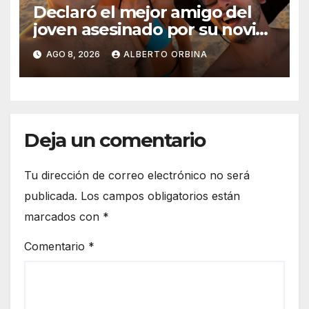
Declaró el mejor amigo del
joven asesinado por su novia
en Chaco: “Le supliqué para
AGO 8, 2026
ALBERTO ORBINA
que la dejara, él era su rehén”
Deja un comentario
Tu dirección de correo electrónico no será
publicada.
Los campos obligatorios están
marcados con
*
Comentario
*