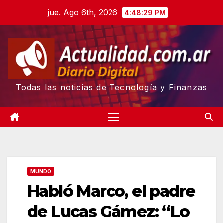
Skip
jue. Ago 6th, 2026
4:48:30 PM
to
content
Todas las noticias de Tecnología y Finanzas
MUNDO
Habló Marco, el padre
de Lucas Gámez: “Lo