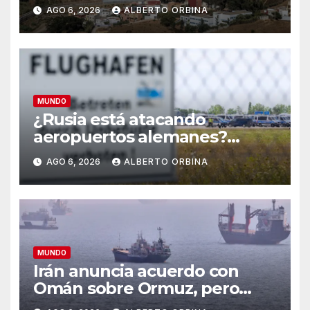
AGO 6, 2026
ALBERTO ORBINA
MUNDO
¿Rusia está atacando
aeropuertos alemanes?
Incidentes con drones en
AGO 6, 2026
ALBERTO ORBINA
Leipzig desde donde salen
armas a Ucrania
MUNDO
Irán anuncia acuerdo con
Omán sobre Ormuz, pero
avisa que su reapertura