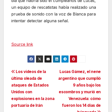
día que habría sido el cumpleaños de Lucas,
un equipo de rescatistas había realizado una
prueba de sonido con la voz de Blanca para
intentar detectar alguna señal.
Source link
Navegación
Los videos de la
Lucas Gámez, el nene
última oleada de
argentino que cumplió
de
ataques de Estados
9 años bajo los
entradas
Unidos con
escombros y murió en
explosiones en la zona
Venezuela: cómo
portuaria de Irán
fueron los 14 días de