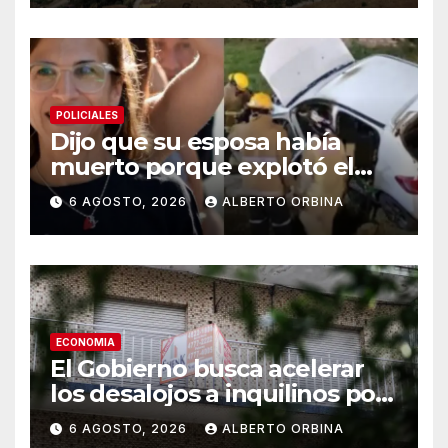
POLICIALES
Dijo que su esposa había
muerto porque explotó el
celular mientras lo cargaban
6 AGOSTO, 2026
ALBERTO ORBINA
en el auto pero ahora lo
detuvieron por femicidio
ECONOMIA
El Gobierno busca acelerar
los desalojos a inquilinos por
falta de pago: qué cambiaría
6 AGOSTO, 2026
ALBERTO ORBINA
con la ley que discute el