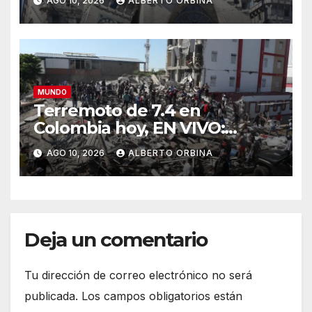
AGO 10, 2026
ALBERTO ORBINA
terremoto en Colombia
MUNDO
Terremoto de 7.4 en
Colombia hoy, EN VIVO:
heridos, muertos y
AGO 10, 2026
ALBERTO ORBINA
derrumbes tras el sismo
Deja un comentario
Tu dirección de correo electrónico no será
publicada.
Los campos obligatorios están