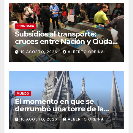
ECONOMIA
Subsidios al transporte:
cruces entre Nación y Ciudad
por la eliminación de un
10 AGOSTO, 2026
ALBERTO ORBINA
descuento de la tarjeta SUBE
MUNDO
El momento en que se
derrumbó una torre de la
catedral de Manizales por el
10 AGOSTO, 2026
ALBERTO ORBINA
terremoto en Colombia