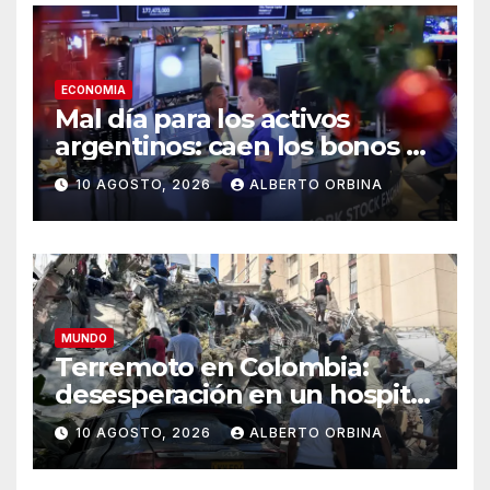
ECONOMIA
Mal día para los activos
argentinos: caen los bonos y
las acciones y el riesgo país
10 AGOSTO, 2026
ALBERTO ORBINA
se va a 463 puntos básicos
MUNDO
Terremoto en Colombia:
desesperación en un hospital
de Cali por “niños atrapados”
10 AGOSTO, 2026
ALBERTO ORBINA