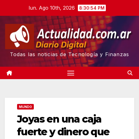
Skip
lun. Ago 10th, 2026
8:30:55 PM
to
content
Todas las noticias de Tecnología y Finanzas
MUNDO
Joyas en una caja
fuerte y dinero que